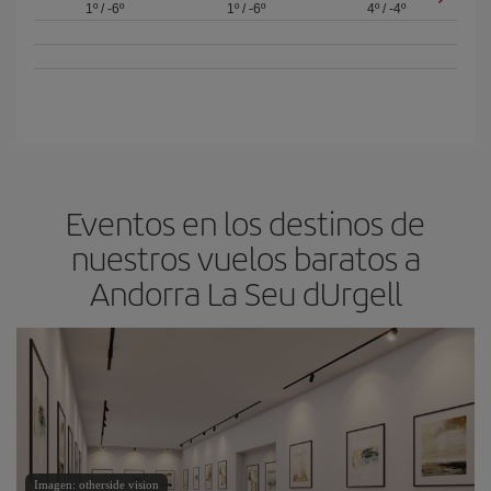
1º
/
-6º
1º
/
-6º
4º
/
-4º
Eventos en los destinos de
nuestros vuelos baratos a
Andorra La Seu dUrgell
Imagen: otherside vision