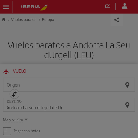
Saltar al contenido principal
Vuelos baratos
Europa
Vuelos baratos a Andorra La Seu
dUrgell (LEU)
VUELO
Origen
DESTINO
Seleccione
Ida y vuelta
una
opción
Pagar con Avios