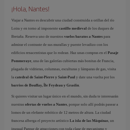
¡Hola, Nantes!
Viajar a Nantes es descubrir una ciudad construida a orillas del río
Loira y en torno al imponente
castillo medieval
de los duques de
Bretaña. Reserva uno de nuestros
vuelos baratos a Nantes
para
admirar el contraste de sus murallas y puente levadizo con los
edificios renacentistas que lo rodean. Haz unas compras en el
Pasaje
Pommeraye
, una de las galerías cubiertas más bonitas de Francia,
plagada de vidrieras, columnas, esculturas y lámparas de gas, visita
la
catedral de Saint-Pierre y Saint-Paul
y date una vuelta por los
barrios de Bouffay, Île Feydeau y Graslin
.
Si quieres visitar un lugar único en el mundo, sin duda te interesarán
nuestras
ofertas de vuelos a Nantes
, porque solo allí podrás pasear a
lomos de un elefante robótico de 12 metros de altura. La ciudad
francesa alberga el proyecto artístico
La isla de las Máquinas
, un
inusual Parque de atracciones con toda clase de mecanismo y