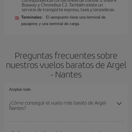
Busway y Chronobus C2. También existe un
servicio de transporte expreso, taxis y lanzaderas.
Terminales:
El aeropuerto tiene una terminal de
pasajeros y una terminal de carga.
Preguntas frecuentes sobre
nuestros vuelos baratos de Argel
- Nantes
Ampliar todo
¿Cómo conseguir el vuelo más barato de Argel-
Nantes?
Podrás ahorrar en tu billete de avión de Argel-Nantes-dest y
conseguir el vuelo más barato si evitas temporadas altas,