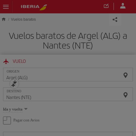
Saltar al contenido principal
Vuelos baratos
Vuelos baratos de Argel (ALG) a
Nantes (NTE)
VUELO
ORIGEN
DESTINO
Seleccione
Ida y vuelta
una
opción
Pagar con Avios