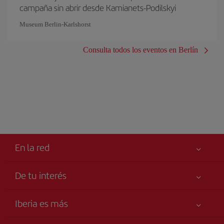
campaña sin abrir desde Kamianets-Podilskyi
Museum Berlin-Karlshorst
Consulta todos los eventos en Berlín
En la red
De tu interés
Tu seguridad es lo primero
Iberia es más
Accesibilidad
Noticias y Novedades