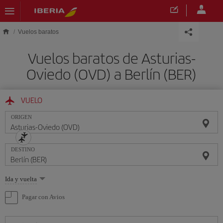
Saltar al contenido principal
Vuelos baratos
Vuelos baratos de Asturias-
Oviedo (OVD) a Berlín (BER)
VUELO
ORIGEN
DESTINO
Seleccione
Ida y vuelta
una
opción
Pagar con Avios