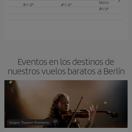
Marzo
3º
/
-2º
4º
/
-1º
8º
/
1º
Eventos en los destinos de
nuestros vuelos baratos a Berlín
Imagen: Yuganov Konstantin