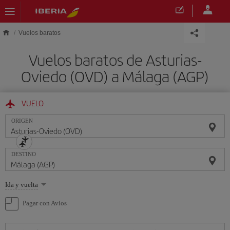
Saltar al contenido principal
Vuelos baratos
Vuelos baratos de Asturias-
Oviedo (OVD) a Málaga (AGP)
VUELO
ORIGEN
DESTINO
Seleccione
Ida y vuelta
una
opción
Pagar con Avios