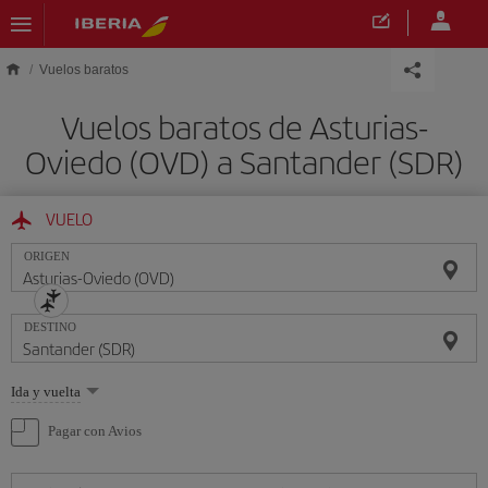
Saltar al contenido principal
Vuelos baratos
Vuelos baratos de Asturias-
Oviedo (OVD) a Santander (SDR)
VUELO
ORIGEN
DESTINO
Seleccione
Ida y vuelta
una
opción
Pagar con Avios