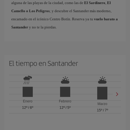
alguna de las playas de la ciudad, como las de
El Sardinero
,
El
Camello o Los Peligros
; y descubre el Santander más moderno,
encarnado en el icónico Centro Botín. Reserva ya tu
vuelo barato a
Santander
y no te la pierdas.
El tiempo en Santander
Enero
Febrero
Marzo
12º
/
6º
12º
/
5º
15º
/
7º