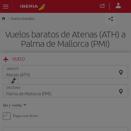
Saltar al contenido principal
Vuelos baratos
Vuelos baratos de Atenas (ATH) a
Palma de Mallorca (PMI)
VUELO
ORIGEN
DESTINO
Seleccione
Ida y vuelta
una
opción
Pagar con Avios