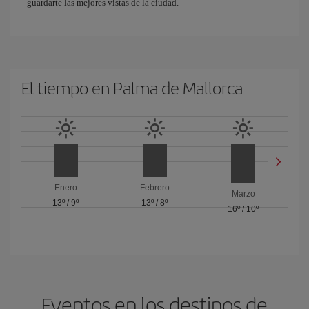
guardarte las mejores vistas de la ciudad.
El tiempo en Palma de Mallorca
Enero
Febrero
Marzo
13º
/
9º
13º
/
8º
16º
/
10º
Eventos en los destinos de