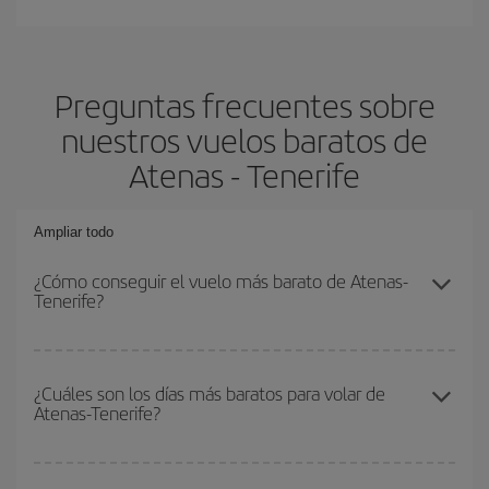
Preguntas frecuentes sobre
nuestros vuelos baratos de
Atenas - Tenerife
Ampliar todo
¿Cómo conseguir el vuelo más barato de Atenas-
Tenerife?
Podrás ahorrar en tu billete de avión de Atenas-Tenerife-dest y
conseguir el vuelo más barato si evitas temporadas altas,
¿Cuáles son los días más baratos para volar de
Atenas-Tenerife?
compras con antelación y puedes ser flexible con las fechas y
horarios de ida y vuelta.
Para saber qué días te saldrá más económico volar, solo tienes