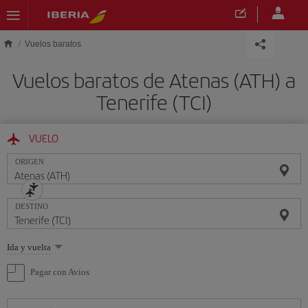
Saltar al contenido principal
Vuelos baratos
Vuelos baratos de Atenas (ATH) a
Tenerife (TCI)
VUELO
ORIGEN
DESTINO
Seleccione
Ida y vuelta
una
opción
Pagar con Avios