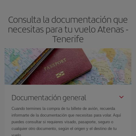
claves para encontrar los mejores precios son
anticiparte y ser
flexible.
Lo normal es que
cuanto antes
reserves tus billetes de
Consulta la documentación que
avión más baratos te saldrán. Además, si buscas los vuelos con
las fechas y los horarios del viaje un poco abiertos, podrás
elegir
necesitas para tu vuelo Atenas -
el precio más barato.
Tenerife
Documentación general
Cuando termines la compra de tu billete de avión, recuerda
informarte de la documentación que necesitas para volar. Aquí
puedes consultar si requieres visado, pasaporte, seguro o
cualquier otro documento, según el origen y el destino de tu
vuelo.