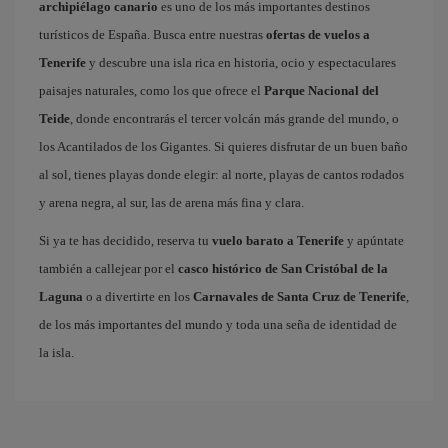
archipiélago canario
es uno de los más importantes destinos
turísticos de España. Busca entre nuestras
ofertas de vuelos a
Tenerife
y descubre una isla rica en historia, ocio y espectaculares
paisajes naturales, como los que ofrece el
Parque Nacional del
Teide
, donde encontrarás el tercer volcán más grande del mundo, o
los Acantilados de los Gigantes. Si quieres disfrutar de un buen baño
al sol, tienes playas donde elegir: al norte, playas de cantos rodados
y arena negra, al sur, las de arena más fina y clara.
Si ya te has decidido, reserva tu
vuelo barato a Tenerife
y apúntate
también a callejear por el
casco histórico de San Cristóbal de la
Laguna
o a divertirte en los
Carnavales de Santa Cruz de Tenerife
,
de los más importantes del mundo y toda una seña de identidad de
la isla.