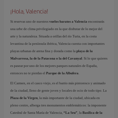
¡Hola, Valencia!
Si reservas uno de nuestros
vuelos baratos a Valencia
encontrarás
una urbe de clima privilegiado en la que disfrutar de lo mejor del
arte y la naturaleza. Situada a orillas del río Turia, en la costa
levantina de la península ibérica, Valencia cuenta con importantes
playas urbanas de arena fina y dorada como la
playa de la
Malvarrosa, la de la Patacona o la del Cavanyal
. Si lo que quieres
es pasear por uno de los mejores parques naturales de España,
entonces no te pierdas el
Parque de la Albufera
.
El Carmen, en el casco viejo, es el barrio más pintoresco y animado
de la ciudad, lleno de gente joven y locales de ocio de todo tipo. La
Plaza de la Virgen
, la más importante de la ciudad, ubicada en
pleno centro, alberga tres monumentos emblemáticos: la imponente
Catedral de Santa María de Valencia,
“La Seu”
, la
Basílica de la