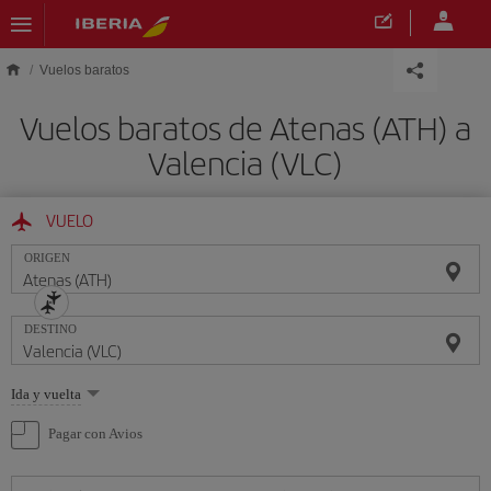
Saltar al contenido principal
Vuelos baratos
Vuelos baratos de Atenas (ATH) a
Valencia (VLC)
VUELO
ORIGEN
DESTINO
Seleccione
Ida y vuelta
una
opción
Pagar con Avios