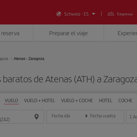
Schweiz - ES
Empresas
 reserva
Preparar el viaje
Experien
agoza
Atenas - Zaragoza
 baratos de Atenas (ATH) a Zaragoz
VUELO
VUELO + HOTEL
VUELO + COCHE
HOTEL
COCHE
Fecha ida
Fecha vuelta
1
A
Introduce la fecha en formato día/mes/año
Introduce la fecha en format