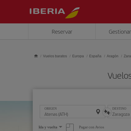
Saltar al contenido principal
Reservar
Gestionar
Vuelos baratos
Europa
España
Aragón
Zar
Vuelos
ORIGEN
DESTINO
Seleccione
Pagar con Avios
Ida y vuelta