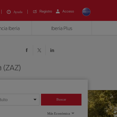
Registro
Acceso
Ayuda
cia Iberia
Iberia Plus
a (ZAZ)
dulto
Buscar
o día/mes/año
Más Económica