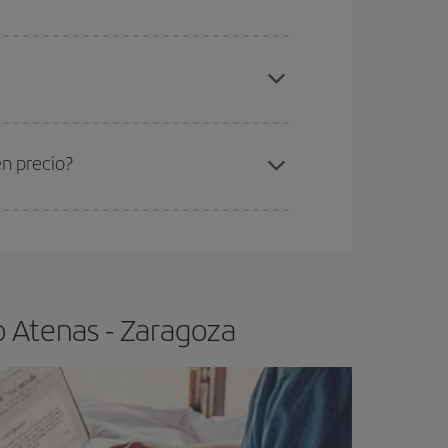
elo y de que las tarifas más baratas (turista)
enas-Zaragoza-dest
.
ra el vuelo más barato.
en precio?
ser flexible.
Lo normal es que
cuanto antes
 poco abiertos, podrás
elegir el precio más
o Atenas - Zaragoza