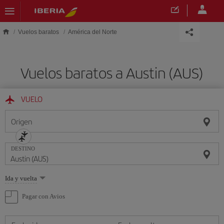
Saltar al contenido principal
Vuelos baratos
América del Norte
Vuelos baratos a Austin (AUS)
VUELO
Origen
DESTINO
Seleccione
Ida y vuelta
una
opción
Pagar con Avios