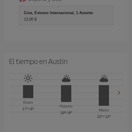
Cine, Estreno Internacional, 1 Asiento
13,00 $
El tiempo en Austin
Enero
Febrero
17º
/
6º
Marzo
19º
/
8º
22º
/
12º