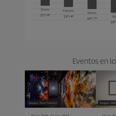
Enero
Febrero
Marzo
12º
/
4º
13º
/
4º
Ab
16º
/
7º
18º
Eventos en lo
Imagen: Pavel Gabzdyl
Imagen: elia
04 jun 2026 - 31 may 2027
16 jun 20