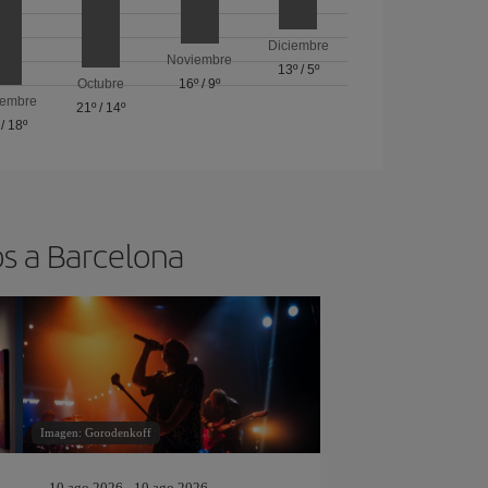
Diciembre
Noviembre
13º
/
5º
Octubre
16º
/
9º
iembre
21º
/
14º
/
18º
os a Barcelona
Imagen: Gorodenkoff
10 ago 2026 - 10 ago 2026