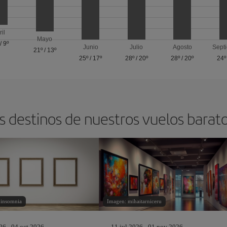
ril
Mayo
/
9º
Junio
Julio
Agosto
Sept
21º
/
13º
25º
/
17º
28º
/
20º
28º
/
20º
24º
s destinos de nuestros vuelos barat
hinsomnia
Imagen: mihaitarniceru
26 - 04 oct 2026
11 jul 2026 - 01 nov 2026