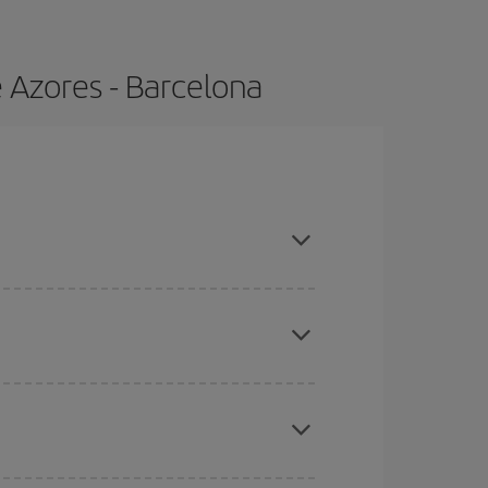
 Azores - Barcelona
mpras con antelación y puedes ser flexible con las
eral las Navidades, la Semana Santa y los
ana,
cuanto antes
compres tu vuelo, mejores