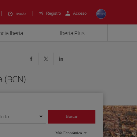
Registro
Acceso
Ayuda
cia Iberia
Iberia Plus
a (BCN)
dulto
Buscar
o día/mes/año
Más Económica