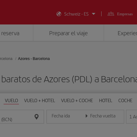
Schweiz - ES
Empresas
 reserva
Preparar el viaje
Experien
rcelona
Azores - Barcelona
 baratos de Azores (PDL) a Barcelon
VUELO
VUELO + HOTEL
VUELO + COCHE
HOTEL
COCHE
Fecha ida
Fecha vuelta
1
A
Introduce la fecha en formato día/mes/año
Introduce la fecha en format