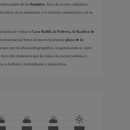
éntrico paseo de las
Ramblas
, lleno de actores callejeros,
 un reflejo de la animación y el colorido característicos de la
ocasión de visitar la
Casa Batlló, la Pedrera, la Basílica de
es desconectar frente al mar en la popular
playa de la
ta que, por su ubicación geográfica, la gastronomía se nutre
 estos dos elementos que da valor a la cocina catalana y
na es brillante, rimbombante y maravillosa.