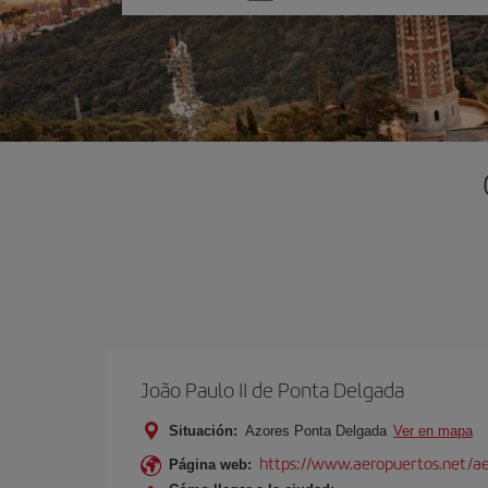
una
opción
João Paulo II de Ponta Delgada
Situación:
Azores Ponta Delgada
Ver en mapa
https://www.aeropuertos.net/aer
Página web: