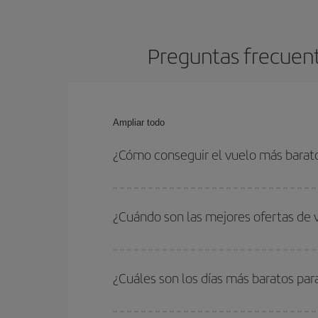
Preguntas frecuent
Ampliar todo
¿Cómo conseguir el vuelo más barat
Podrás ahorrar en tu billete de avión de Azores-B
fechas y horarios de ida y vuelta.
¿Cuándo son las mejores ofertas de 
Puedes conseguir los vuelos más baratos viajan
periodos de vacaciones escolares son temporada
¿Cuáles son los días más baratos par
precios encontrarás.