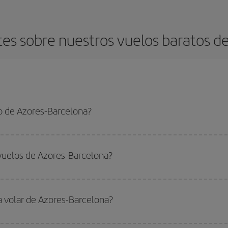
es sobre nuestros vuelos baratos de
o de Azores-Barcelona?
arcelona-dest y conseguir el vuelo más barato si evitas temporadas altas, co
vuelos de Azores-Barcelona?
do
fuera de las temporadas altas
. Aunque depende de tu destino, por lo gen
 alta. Además, sobre todo si estás pensando en una escapada de fin de sem
a volar de Azores-Barcelona?