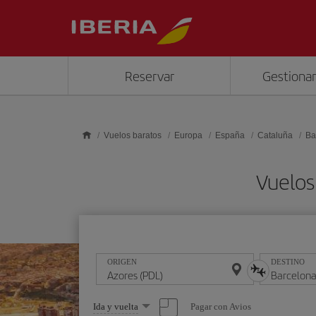
Saltar al contenido principal
Reservar
Gestionar
Vuelos baratos
Europa
España
Cataluña
Ba
Vuelos
ORIGEN
DESTINO
Seleccione
Pagar con Avios
Ida y vuelta