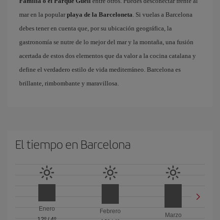
Familia o el Parque Güell
entre otros. Puedes desconectar frente al
mar en la popular
playa de la Barceloneta
. Si vuelas a Barcelona
debes tener en cuenta que, por su ubicación geográfica, la
gastronomía se nutre de lo mejor del mar y la montaña, una fusión
acertada de estos dos elementos que da valor a la cocina catalana y
define el verdadero estilo de vida mediterráneo. Barcelona es
brillante, rimbombante y maravillosa.
El tiempo en Barcelona
Enero
Febrero
Marzo
12º
/
4º