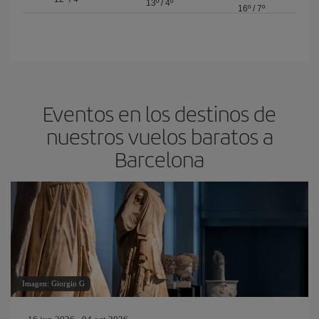
13º
/
4º
16º
/
7º
Eventos en los destinos de
nuestros vuelos baratos a
Barcelona
Imagen: Giorgio G