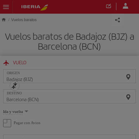
Saltar al contenido principal
Vuelos baratos
Vuelos baratos de Badajoz (BJZ) a
Barcelona (BCN)
VUELO
ORIGEN
DESTINO
Seleccione
Ida y vuelta
una
opción
Pagar con Avios