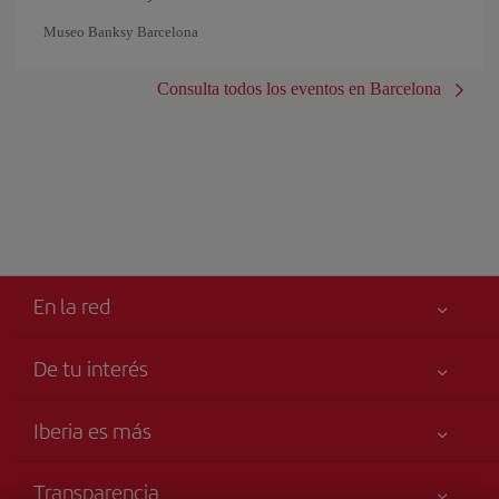
Museo Banksy Barcelona
Consulta todos los eventos en Barcelona
En la red
De tu interés
Tu seguridad es lo primero
Iberia es más
Accesibilidad
Noticias y Novedades
Compromiso de servicio
Transparencia