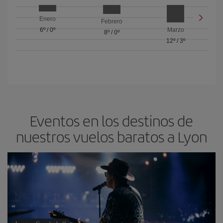
Enero
Febrero
6º
/
0º
Marzo
8º
/
0º
12º
/
3º
Eventos en los destinos de
nuestros vuelos baratos a Lyon