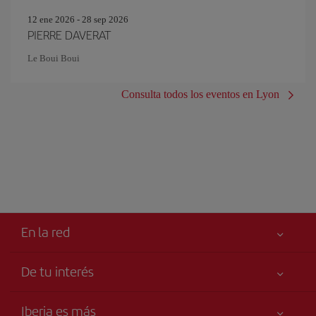
12 ene 2026 - 28 sep 2026
PIERRE DAVERAT
Le Boui Boui
Consulta todos los eventos en Lyon
En la red
De tu interés
Tu seguridad es lo primero
Iberia es más