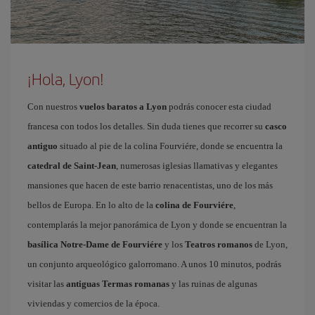
¡Hola, Lyon!
Con nuestros
vuelos baratos a Lyon
podrás conocer esta ciudad
francesa con todos los detalles. Sin duda tienes que recorrer su
casco
antiguo
situado al pie de la colina Fourviére, donde se encuentra la
catedral de Saint-Jean
, numerosas iglesias llamativas y elegantes
mansiones que hacen de este barrio renacentistas, uno de los más
bellos de Europa. En lo alto de la
colina de Fourviére
,
contemplarás la mejor panorámica de Lyon y donde se encuentran la
basílica Notre-Dame de Fourviére
y los
Teatros romanos
de Lyon,
un conjunto arqueológico galorromano. A unos 10 minutos, podrás
visitar las
antiguas Termas romanas
y las ruinas de algunas
viviendas y comercios de la época.