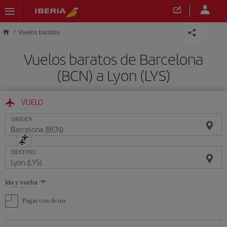
Saltar al contenido principal
Vuelos baratos
Vuelos baratos de Barcelona
(BCN) a Lyon (LYS)
VUELO
ORIGEN
DESTINO
Seleccione
Ida y vuelta
una
opción
Pagar con Avios