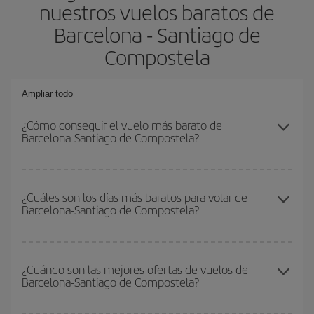
nuestros vuelos baratos de
Barcelona - Santiago de
Compostela
Ampliar todo
¿Cómo conseguir el vuelo más barato de
Barcelona-Santiago de Compostela?
Podrás ahorrar en tu billete de avión de Barcelona-Santiago de
Compostela-dest y conseguir el vuelo más barato si evitas
¿Cuáles son los días más baratos para volar de
Barcelona-Santiago de Compostela?
temporadas altas, compras con antelación y puedes ser flexible
con las fechas y horarios de ida y vuelta.
Para saber qué días te saldrá más económico volar, solo tienes
que empezar una consulta en nuestro
buscador de vuelos
¿Cuándo son las mejores ofertas de vuelos de
Barcelona-Santiago de Compostela?
baratos
. Dinos desde dónde vuelas, a dónde quieres ir y en qué
fechas habías pensado viajar. Te mostraremos los vuelos más
baratos, no solo
para tu consulta, sino para días cercanos
,