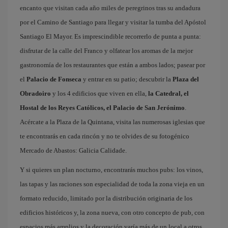
encanto que visitan cada año miles de peregrinos tras su andadura
por el Camino de Santiago para llegar y visitar la tumba del Apóstol
Santiago El Mayor. Es imprescindible recorrerlo de punta a punta:
disfrutar de la calle del Franco y olfatear los aromas de la mejor
gastronomía de los restaurantes que están a ambos lados; pasear por
el
Palacio de Fonseca
y entrar en su patio; descubrir la
Plaza del
Obradoiro
y los 4 edificios que viven en ella,
la Catedral, el
Hostal de los Reyes Católicos, el Palacio de San Jerónimo
.
Acércate a la Plaza de la Quintana, visita las numerosas iglesias que
te encontrarás en cada rincón y no te olvides de su fotogénico
Mercado de Abastos: Galicia Calidade.
Y si quieres un plan nocturno, encontrarás muchos pubs: los vinos,
las tapas y las raciones son especialidad de toda la zona vieja en un
formato reducido, limitado por la distribución originaria de los
edificios históricos y, la zona nueva, con otro concepto de pub, con
espacios más amplios y la decoración varía más de un local a otros.