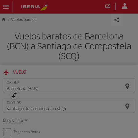
Saltar al contenido principal
Vuelos baratos
Vuelos baratos de Barcelona
(BCN) a Santiago de Compostela
(SCQ)
VUELO
ORIGEN
DESTINO
Seleccione
Ida y vuelta
una
opción
Pagar con Avios