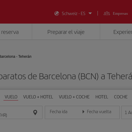
Schweiz - ES
Empresas
 reserva
Preparar el viaje
Experien
Barcelona - Teherán
baratos de Barcelona (BCN) a Teher
VUELO
VUELO + HOTEL
VUELO + COCHE
HOTEL
COCHE
Fecha ida
Fecha vuelta
1
A
Introduce la fecha en formato día/mes/año
Introduce la fecha en format