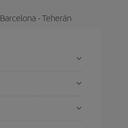
 Barcelona - Teherán
ompras con antelación y puedes ser flexible con
ratos
. Dinos desde dónde vuelas, a dónde
ra días cercanos
, tanto de ida como de vuelta,
gunos
horarios
puede que te hagan ahorrar aún
eral las Navidades, la Semana Santa y los