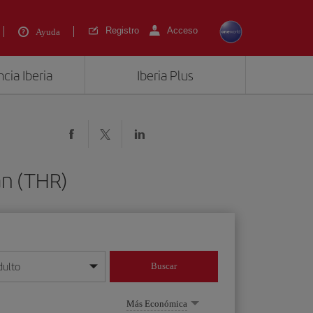
Registro
Acceso
Ayuda
cia Iberia
Iberia Plus
án (THR)
dulto
Buscar
o día/mes/año
Más Económica