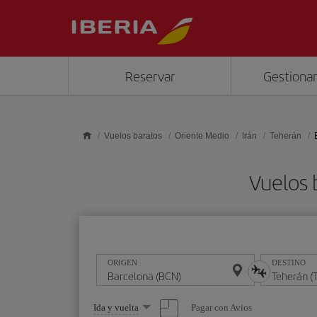
Saltar al contenido principal
Reservar
Gestionar
Vuelos baratos
Oriente Medio
Irán
Teherán
Vuelos 
ORIGEN
DESTINO
Seleccione
Pagar con Avios
Ida y vuelta