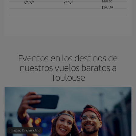
Marzo
6º
/
0º
7º
/
0º
11º
/
3º
Eventos en los destinos de
nuestros vuelos baratos a
Toulouse
Imagen: Drazen Zigic