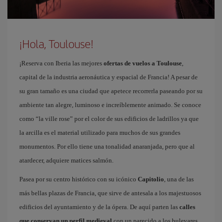
¡Hola, Toulouse!
¡Reserva con Iberia las mejores
ofertas de vuelos a Toulouse
,
capital de la industria aeronáutica y espacial de Francia! A pesar de
su gran tamaño es una ciudad que apetece recorrerla paseando por su
ambiente tan alegre, luminoso e increíblemente animado. Se conoce
como “la ville rose” por el color de sus edificios de ladrillos ya que
la arcilla es el material utilizado para muchos de sus grandes
monumentos. Por ello tiene una tonalidad anaranjada, pero que al
atardecer, adquiere matices salmón.
Pasea por su centro histórico con su icónico
Capitolio
, una de las
más bellas plazas de Francia, que sirve de antesala a los majestuosos
edificios del ayuntamiento y de la ópera. De aquí parten las
calles
que conservan un perfil medieval
con un parecido a los bulevares