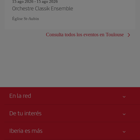
15 ago 2026 - 15 ago 2026
Orchestre Classik Ensemble
Église St-Aubin
Consulta todos los eventos en Toulouse
En la red
De tu interés
Tu seguridad es lo primero
Iberia es más
Accesibilidad