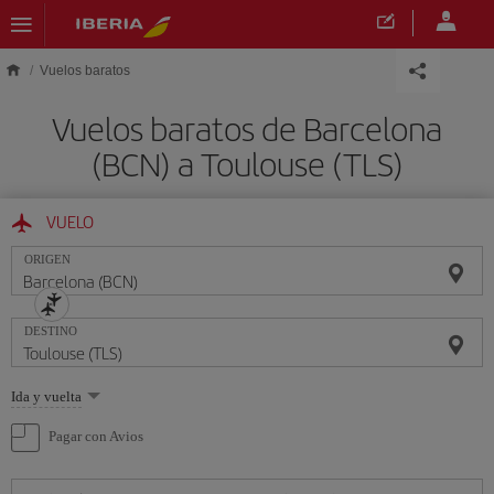
Saltar al contenido principal
Vuelos baratos
Vuelos baratos de Barcelona
(BCN) a Toulouse (TLS)
VUELO
ORIGEN
DESTINO
Seleccione
Ida y vuelta
una
opción
Pagar con Avios