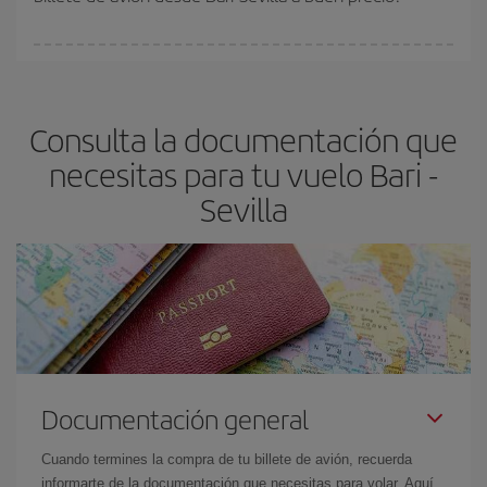
Cualquier día de la semana puedes encontrar vuelos baratos. Las
claves para encontrar los mejores precios son
anticiparte y ser
flexible.
Lo normal es que
cuanto antes
reserves tus billetes de
Consulta la documentación que
avión más baratos te saldrán. Además, si buscas los vuelos con
las fechas y los horarios del viaje un poco abiertos, podrás
elegir
necesitas para tu vuelo Bari -
el precio más barato.
Sevilla
Documentación general
Cuando termines la compra de tu billete de avión, recuerda
informarte de la documentación que necesitas para volar. Aquí