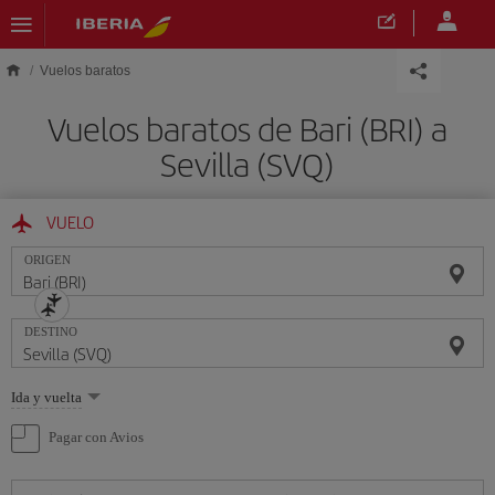
Saltar al contenido principal
Vuelos baratos
Vuelos baratos de Bari (BRI) a
Sevilla (SVQ)
VUELO
ORIGEN
DESTINO
Seleccione
Ida y vuelta
una
opción
Pagar con Avios