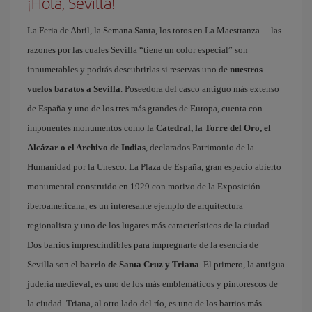
¡Hola, Sevilla!
La Feria de Abril, la Semana Santa, los toros en La Maestranza… las
razones por las cuales Sevilla “tiene un color especial” son
innumerables y podrás descubrirlas si reservas uno de
nuestros
vuelos baratos a Sevilla
. Poseedora del casco antiguo más extenso
de España y uno de los tres más grandes de Europa, cuenta con
imponentes monumentos como la
Catedral, la Torre del Oro, el
Alcázar o el Archivo de Indias
, declarados Patrimonio de la
Humanidad por la Unesco. La Plaza de España, gran espacio abierto
monumental construido en 1929 con motivo de la Exposición
iberoamericana, es un interesante ejemplo de arquitectura
regionalista y uno de los lugares más característicos de la ciudad.
Dos barrios imprescindibles para impregnarte de la esencia de
Sevilla son el
barrio de Santa Cruz y Triana
. El primero, la antigua
judería medieval, es uno de los más emblemáticos y pintorescos de
la ciudad. Triana, al otro lado del río, es uno de los barrios más