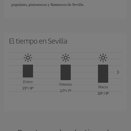
populares, pintorescos y flamencos de Sevilla.
El tiempo en Sevilla
Enero
Febrero
Marzo
15º
/
6º
17º
/
7º
20º
/
9º