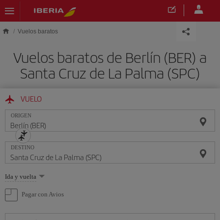
Saltar al contenido principal
Vuelos baratos
Vuelos baratos de Berlín (BER) a
Santa Cruz de La Palma (SPC)
VUELO
ORIGEN
DESTINO
Seleccione
Ida y vuelta
una
opción
Pagar con Avios