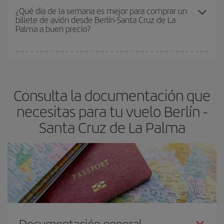
precio según tus necesidades de viaje. La tarifa básica, te
¿Qué día de la semana es mejor para comprar un
billete de avión desde Berlín-Santa Cruz de La
asegura el vuelo más barato.
Palma a buen precio?
Cualquier día de la semana puedes encontrar vuelos baratos. Las
claves para encontrar los mejores precios son
anticiparte y ser
flexible.
Lo normal es que
cuanto antes
reserves tus billetes de
Consulta la documentación que
avión más baratos te saldrán. Además, si buscas los vuelos con
las fechas y los horarios del viaje un poco abiertos, podrás
elegir
necesitas para tu vuelo Berlín -
el precio más barato.
Santa Cruz de La Palma
Documentación general