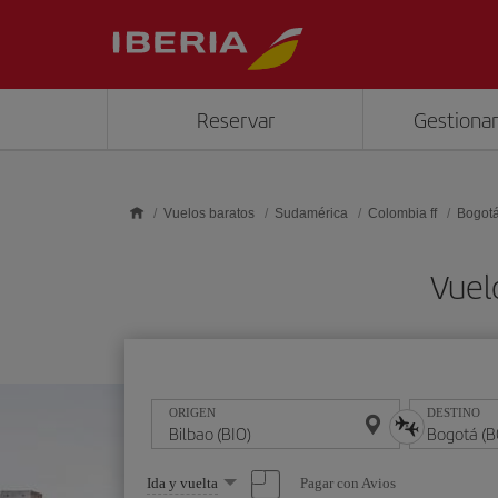
Saltar al contenido principal
Reservar
Gestionar
Vuelos baratos
Sudamérica
Colombia ff
Bogot
Vuel
ORIGEN
DESTINO
Seleccione
Pagar con Avios
Ida y vuelta