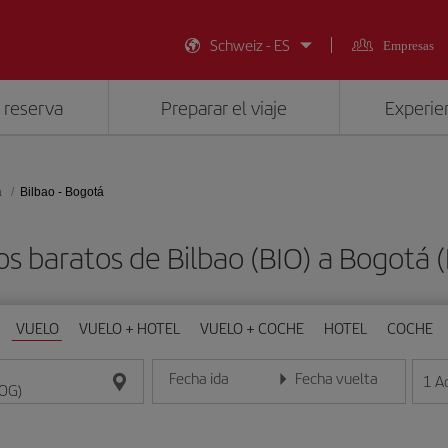
Schweiz - ES
Empresas
 reserva
Preparar el viaje
Experien
á
Bilbao - Bogotá
os baratos de Bilbao (BIO) a Bogotá 
VUELO
VUELO + HOTEL
VUELO + COCHE
HOTEL
COCHE
Fecha ida
Fecha vuelta
1
A
Introduce la fecha en formato día/mes/año
Introduce la fecha en format