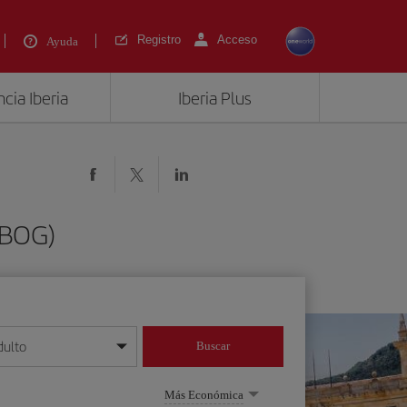
Registro
Acceso
Ayuda
cia Iberia
Iberia Plus
(BOG)
dulto
Buscar
o día/mes/año
Más Económica