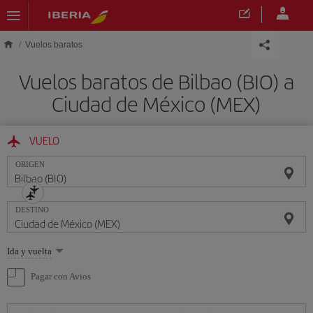
Saltar al contenido principal
Vuelos baratos
Vuelos baratos de Bilbao (BIO) a
Ciudad de México (MEX)
VUELO
ORIGEN
DESTINO
Seleccione
Ida y vuelta
una
opción
Pagar con Avios