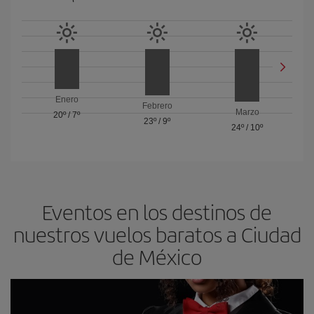
Enero
Febrero
Marzo
20º
/
7º
23º
/
9º
24º
/
10º
Eventos en los destinos de
nuestros vuelos baratos a Ciudad
de México