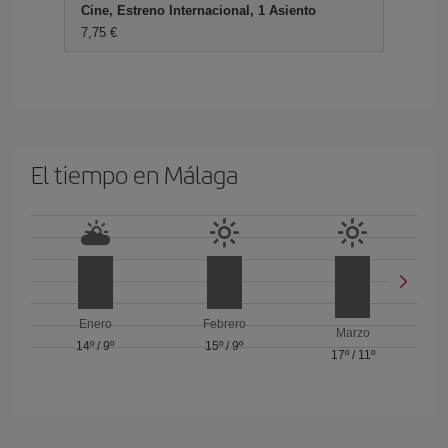
Cine, Estreno Internacional, 1 Asiento
7,75 €
El tiempo en Málaga
Enero
Febrero
Marzo
14º
/
9º
15º
/
9º
17º
/
11º