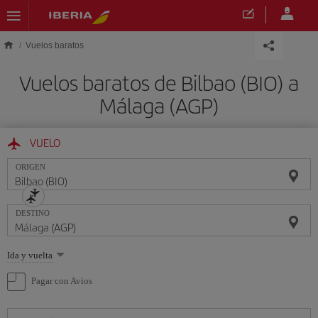
Saltar al contenido principal
Vuelos baratos
Vuelos baratos de Bilbao (BIO) a
Málaga (AGP)
VUELO
ORIGEN
DESTINO
Seleccione
Ida y vuelta
una
opción
Pagar con Avios