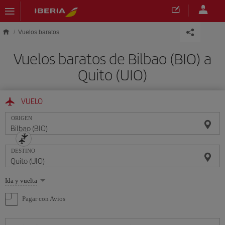
Saltar al contenido principal
Vuelos baratos
Vuelos baratos de Bilbao (BIO) a
Quito (UIO)
VUELO
ORIGEN
DESTINO
Seleccione
Ida y vuelta
una
opción
Pagar con Avios