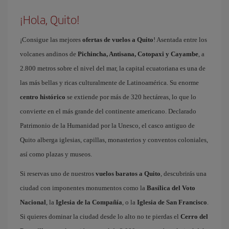
¡Hola, Quito!
¡Consigue las mejores
ofertas de vuelos a Quito
! Asentada entre los
volcanes andinos de
Pichincha, Antisana, Cotopaxi y Cayambe
, a
2.800 metros sobre el nivel del mar, la capital ecuatoriana es una de
las más bellas y ricas culturalmente de Latinoamérica. Su enorme
centro histórico
se extiende por más de 320 hectáreas, lo que lo
convierte en el más grande del continente americano. Declarado
Patrimonio de la Humanidad por la Unesco, el casco antiguo de
Quito alberga iglesias, capillas, monasterios y conventos coloniales,
así como plazas y museos.
Si reservas uno de nuestros
vuelos baratos a Quito
, descubrirás una
ciudad con imponentes monumentos como la
Basílica del Voto
Nacional
, la
Iglesia de la Compañía
, o la
Iglesia de San Francisco
.
Si quieres dominar la ciudad desde lo alto no te pierdas el
Cerro del