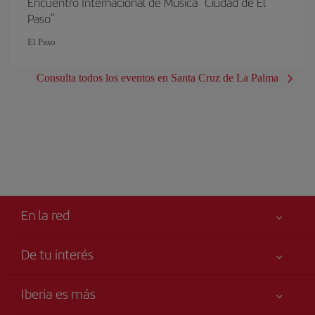
Encuentro Internacional de Música “Ciudad de El
Paso”
El Paso
Consulta todos los eventos en Santa Cruz de La Palma
En la red
De tu interés
Tu seguridad es lo primero
Iberia es más
Accesibilidad