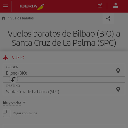
Saltar al contenido principal
Vuelos baratos
Vuelos baratos de Bilbao (BIO) a
Santa Cruz de La Palma (SPC)
VUELO
ORIGEN
DESTINO
Seleccione
Ida y vuelta
una
opción
Pagar con Avios