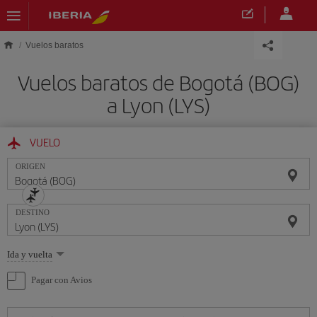
Saltar al contenido principal
Vuelos baratos
Vuelos baratos de Bogotá (BOG)
a Lyon (LYS)
VUELO
ORIGEN
DESTINO
Seleccione
Ida y vuelta
una
opción
Pagar con Avios