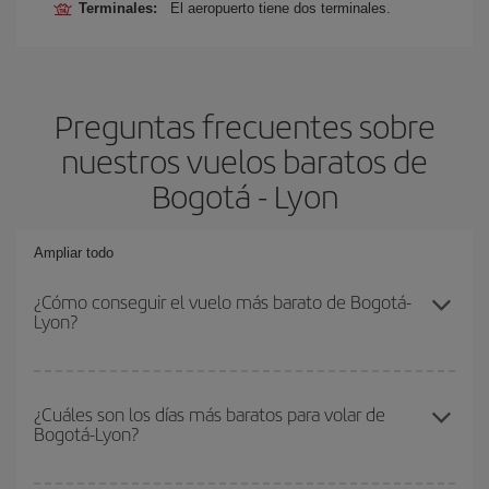
Terminales:
El aeropuerto tiene dos terminales.
Preguntas frecuentes sobre
nuestros vuelos baratos de
Bogotá - Lyon
Ampliar todo
¿Cómo conseguir el vuelo más barato de Bogotá-
Lyon?
Podrás ahorrar en tu billete de avión de Bogotá-Lyon-dest y
conseguir el vuelo más barato si evitas temporadas altas,
¿Cuáles son los días más baratos para volar de
Bogotá-Lyon?
compras con antelación y puedes ser flexible con las fechas y
horarios de ida y vuelta.