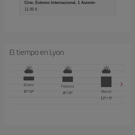
Cine, Estreno Internacional, 1 Asiento
11,90 €
El tiempo en Lyon
Enero
Febrero
6º
/
0º
Marzo
8º
/
0º
12º
/
3º