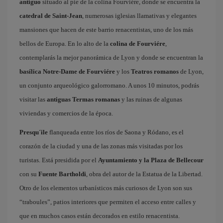
antiguo
situado al pie de la colina Fourviére, donde se encuentra la
catedral de Saint-Jean
, numerosas iglesias llamativas y elegantes
mansiones que hacen de este barrio renacentistas, uno de los más
bellos de Europa. En lo alto de la
colina de Fourviére
,
contemplarás la mejor panorámica de Lyon y donde se encuentran la
basílica Notre-Dame de Fourviére
y los
Teatros romanos
de Lyon,
un conjunto arqueológico galorromano. A unos 10 minutos, podrás
visitar las
antiguas Termas romanas
y las ruinas de algunas
viviendas y comercios de la época.
Presqu´ile
flanqueada entre los ríos de Saona y Ródano, es el
corazón de la ciudad y una de las zonas más visitadas por los
turistas. Está presidida por el
Ayuntamiento y la Plaza de Bellecour
con su
Fuente Bartholdi
, obra del autor de la Estatua de la Libertad.
Otro de los elementos urbanísticos más curiosos de Lyon son sus
“traboules”, patios interiores que permiten el acceso entre calles y
que en muchos casos están decorados en estilo renacentista.