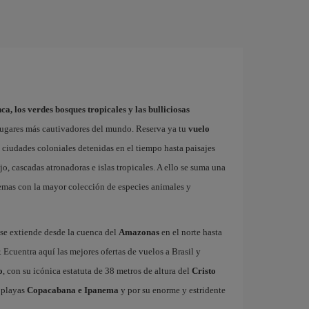
ca, los verdes bosques tropicales y las bulliciosas
lugares más cautivadores del mundo. Reserva ya tu
vuelo
 ciudades coloniales detenidas en el tiempo hasta paisajes
o, cascadas atronadoras e islas tropicales. A ello se suma una
stemas con la mayor colección de especies animales y
 se extiende desde la cuenca del
Amazonas
en el norte hasta
. Ecuentra aquí las mejores ofertas de vuelos a Brasil y
o
, con su icónica estatuta de 38 metros de altura del
Cristo
 playas
Copacabana e Ipanema
y por su enorme y estridente