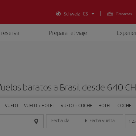
Schweiz - ES
Empresas
 reserva
Preparar el viaje
Experien
uelos baratos a Brasil desde 640 C
VUELO
VUELO + HOTEL
VUELO + COCHE
HOTEL
COCHE
Fecha ida
Fecha vuelta
1
A
Introduce la fecha en formato día/mes/año
Introduce la fecha en format