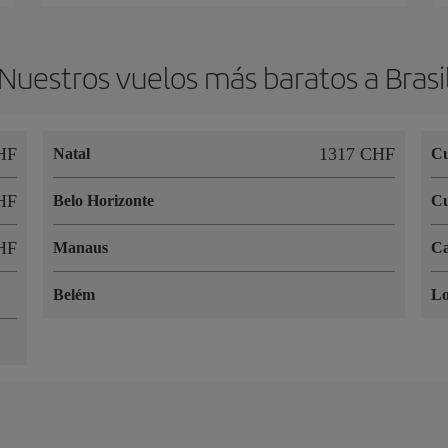
Nuestros vuelos más baratos a Brasi
HF
1317 CHF
Natal
Cu
HF
Belo Horizonte
C
HF
Manaus
C
Belém
Lo