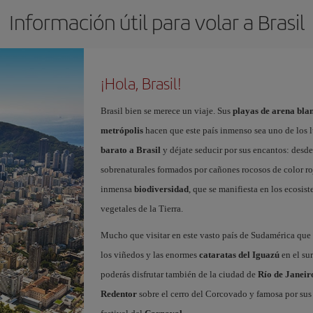
Información útil para volar a Brasil
¡Hola, Brasil!
Brasil bien se merece un viaje. Sus
playas de arena blan
metrópolis
hacen que este país inmenso sea uno de los 
barato a Brasil
y déjate seducir por sus encantos: desde
sobrenaturales formados por cañones rocosos de color roj
inmensa
biodiversidad
, que se manifiesta en los ecosi
vegetales de la Tierra.
Mucho que visitar en este vasto país de Sudamérica que
los viñedos y las enormes
cataratas del Iguazú
en el sur
poderás disfrutar también de la ciudad de
Río de Janeir
Redentor
sobre el cerro del Corcovado y famosa por sus