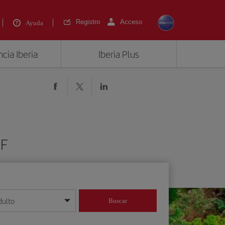
Registro
Acceso
Ayuda
cia Iberia
Iberia Plus
HF
dulto
Buscar
o día/mes/año