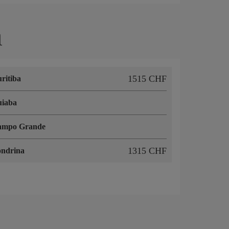
l
1515 CHF
ritiba
uiaba
ampo Grande
1315 CHF
ndrina