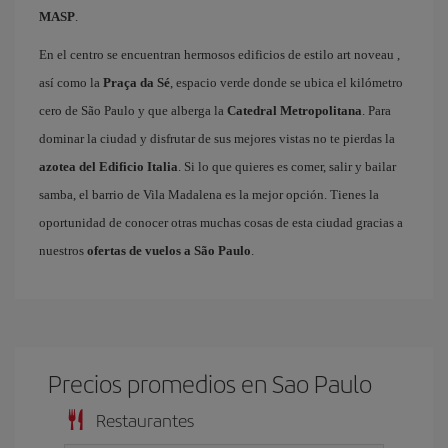
MASP
.
En el centro se encuentran hermosos edificios de estilo art noveau ,
así como la
Praça da Sé
, espacio verde donde se ubica el kilómetro
cero de São Paulo y que alberga la
Catedral Metropolitana
. Para
dominar la ciudad y disfrutar de sus mejores vistas no te pierdas la
azotea del Edificio Italia
. Si lo que quieres es comer, salir y bailar
samba, el barrio de Vila Madalena es la mejor opción. Tienes la
oportunidad de conocer otras muchas cosas de esta ciudad gracias a
nuestros
ofertas de vuelos a São Paulo
.
Precios promedios en Sao Paulo
Restaurantes