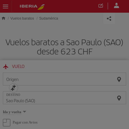
Saltar al contenido principal
Vuelos baratos
Sudamérica
Vuelos baratos a Sao Paulo (SAO)
desde 623 CHF
VUELO
Origen
DESTINO
Seleccione
Ida y vuelta
una
opción
Pagar con Avios