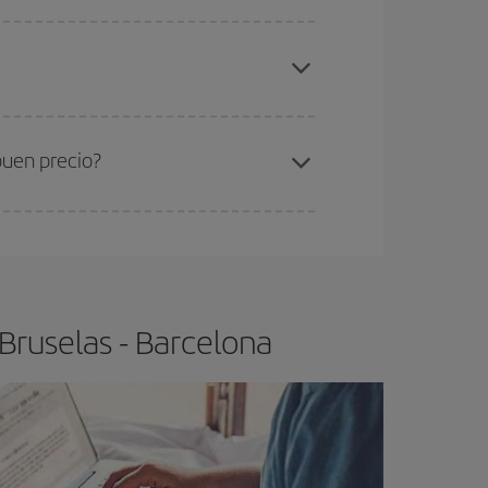
elo y de que las tarifas más baratas (turista)
uselas-Barcelona-dest
.
ra el vuelo más barato.
buen precio?
ser flexible.
Lo normal es que
cuanto antes
 poco abiertos, podrás
elegir el precio más
Bruselas - Barcelona