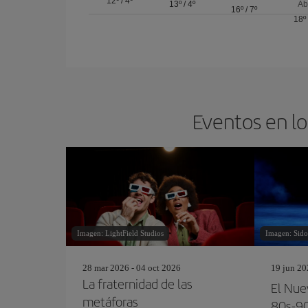
12º
/
4º
13º
/
4º
Ab
16º
/
7º
18º
Eventos en lo
Imagen: LightField Studios
Imagen: Sid
28 mar 2026 - 04 oct 2026
19 jun 20
La fraternidad de las
El Nue
metáforas
80s-9