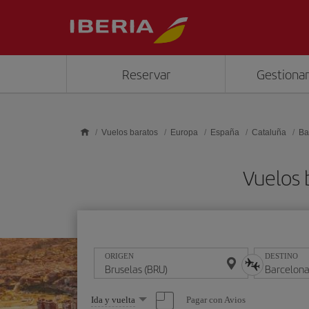
Saltar al contenido principal
Reservar
Gestionar
Vuelos baratos
Europa
España
Cataluña
Ba
Vuelos 
ORIGEN
DESTINO
Seleccione
Pagar con Avios
Ida y vuelta