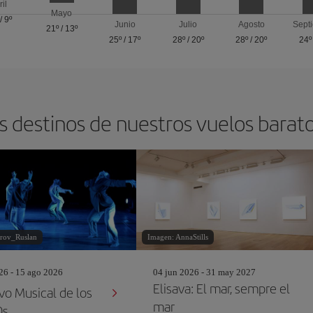
ril
Mayo
/
9º
Junio
Julio
Agosto
Sept
21º
/
13º
25º
/
17º
28º
/
20º
28º
/
20º
24º
s destinos de nuestros vuelos barat
orov_Ruslan
Imagen: AnnaStills
26 - 15 ago 2026
04 jun 2026 - 31 may 2027
Elisava: El mar, sempre el
vo Musical de los
mar
0s