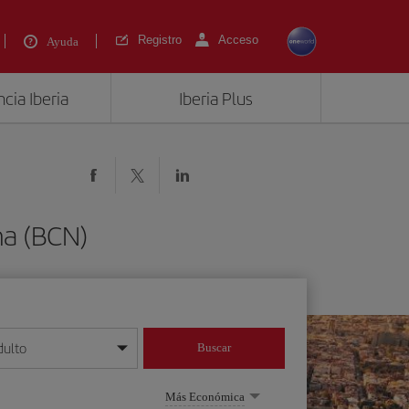
Registro
Acceso
Ayuda
cia Iberia
Iberia Plus
na (BCN)
dulto
Buscar
o día/mes/año
Más Económica