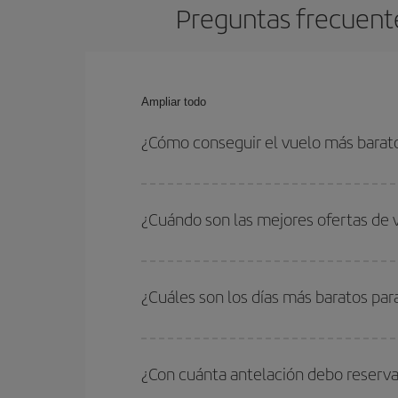
Preguntas frecuente
Ampliar todo
¿Cómo conseguir el vuelo más barat
Podrás ahorrar en tu billete de avión de Bruselas
las fechas y horarios de ida y vuelta.
¿Cuándo son las mejores ofertas de 
Puedes conseguir los vuelos más baratos viajan
periodos de vacaciones escolares son temporada
¿Cuáles son los días más baratos par
precios encontrarás.
Para saber qué días te saldrá más económico vol
quieres ir y en qué fechas habías pensado viajar
¿Con cuánta antelación debo reserva
para que puedas encontrar la mejor oferta. Ademá