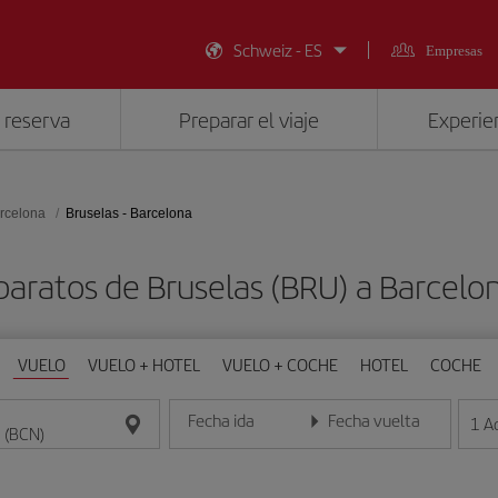
Schweiz - ES
Empresas
 reserva
Preparar el viaje
Experien
rcelona
Bruselas - Barcelona
baratos de Bruselas (BRU) a Barcelo
VUELO
VUELO + HOTEL
VUELO + COCHE
HOTEL
COCHE
Fecha ida
Fecha vuelta
1
A
Introduce la fecha en formato día/mes/año
Introduce la fecha en format