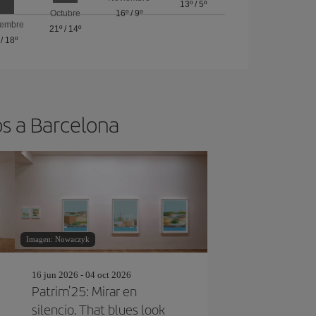
13º
/
5º
Octubre
16º
/
9º
iembre
21º
/
14º
/
18º
os a Barcelona
Imagen: Nowaczyk
16 jun 2026 - 04 oct 2026
Patrim'25: Mirar en
silencio. That blues look