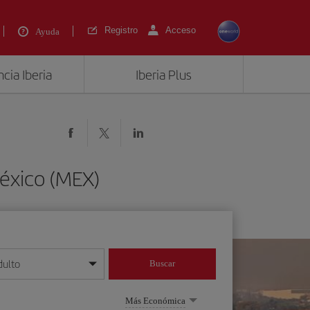
Registro
Acceso
Ayuda
cia Iberia
Iberia Plus
México (MEX)
dulto
Buscar
o día/mes/año
Más Económica