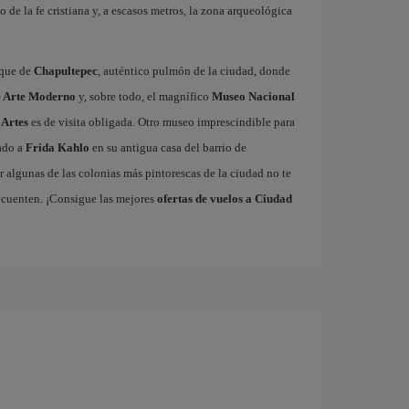
o de la fe cristiana y, a escasos metros, la zona arqueológica
sque de
Chapultepec
, auténtico pulmón de la ciudad, donde
 Arte Moderno
y, sobre todo, el magnífico
Museo Nacional
 Artes
es de visita obligada. Otro museo imprescindible para
cado a
Frida Kahlo
en su antigua casa del barrio de
 algunas de las colonias más pintorescas de la ciudad no te
 cuenten. ¡Consigue las mejores
ofertas de vuelos a Ciudad