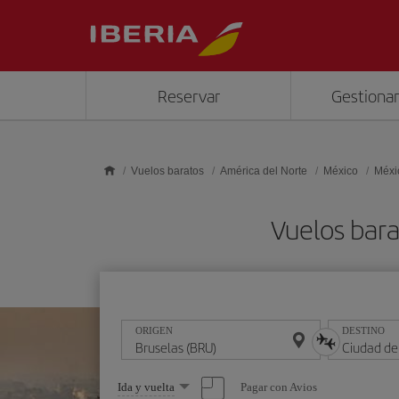
Saltar al contenido principal
Reservar
Gestionar
Vuelos baratos
América del Norte
México
Méxi
Vuelos bara
ORIGEN
DESTINO
Seleccione
Pagar con Avios
Ida y vuelta