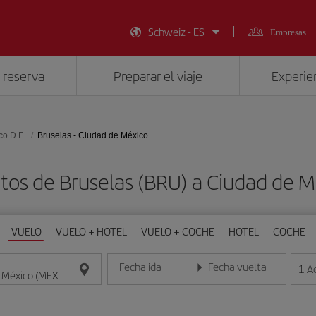
Schweiz - ES
Empresas
 reserva
Preparar el viaje
Experien
co D.F.
Bruselas - Ciudad de México
tos de Bruselas (BRU) a Ciudad de 
VUELO
VUELO + HOTEL
VUELO + COCHE
HOTEL
COCHE
Fecha ida
Fecha vuelta
1
A
Introduce la fecha en formato día/mes/año
Introduce la fecha en format