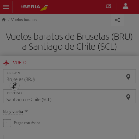
Saltar al contenido principal
Vuelos baratos
Vuelos baratos de Bruselas (BRU)
a Santiago de Chile (SCL)
VUELO
ORIGEN
DESTINO
Seleccione
Ida y vuelta
una
opción
Pagar con Avios