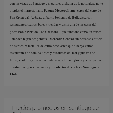
con las vistas de Santiago y si quieres disfrutar de la naturaleza no te
pierdas el impresionante
Parque Metropolitano
, cerca del cerro de
San Cristóbal
. Acércate al barrio bohemio de
Bellavista
con
restaurantes, teatros, bares y tiendas y visita una de las casas del
poeta
Pablo Neruda
, “La Chascona”, que funciona como un museo.
Tampoco te puedes perder el
Mercado Central
, un hermoso edificio
de estructura metálica de estilo neoclásico que alberga varios
restaurantes de comida típica y productos del mar y puestos de
frutas, verduras y artesanía tradicional chilena. ¡No dejes escapar la
oportunidad y reserva las mejores
ofertas de vuelos a Santiago de
Chile
!
Precios promedios en Santiago de