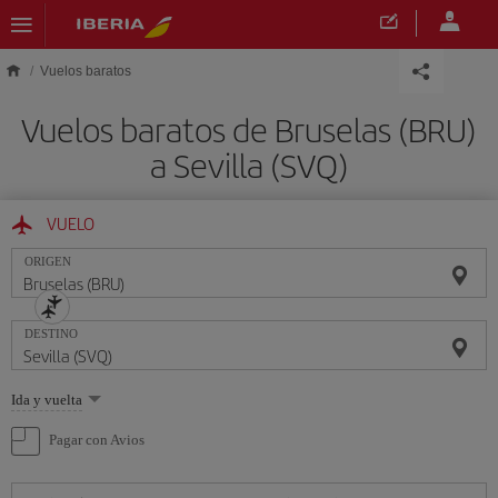
Saltar al contenido principal
Vuelos baratos
Vuelos baratos de Bruselas (BRU)
a Sevilla (SVQ)
VUELO
ORIGEN
DESTINO
Seleccione
Ida y vuelta
una
opción
Pagar con Avios