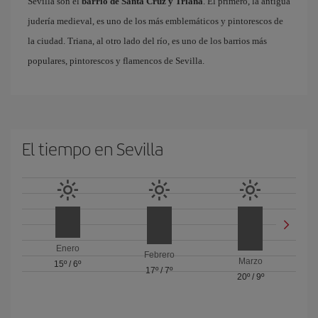
Sevilla son el
barrio de Santa Cruz y Triana
. El primero, la antigua
judería medieval, es uno de los más emblemáticos y pintorescos de
la ciudad. Triana, al otro lado del río, es uno de los barrios más
populares, pintorescos y flamencos de Sevilla.
El tiempo en Sevilla
Enero
Febrero
Marzo
15º
/
6º
17º
/
7º
20º
/
9º