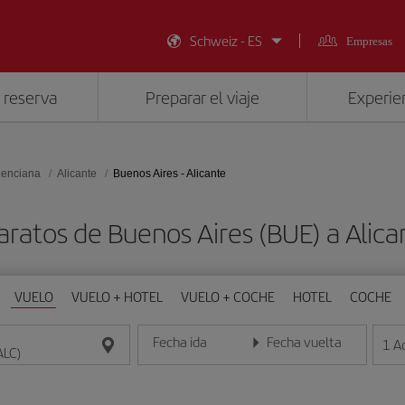
Schweiz - ES
Empresas
 reserva
Preparar el viaje
Experien
lenciana
Alicante
Buenos Aires - Alicante
aratos de Buenos Aires (BUE) a Alica
VUELO
VUELO + HOTEL
VUELO + COCHE
HOTEL
COCHE
Fecha ida
Fecha vuelta
1
A
Introduce la fecha en formato día/mes/año
Introduce la fecha en format