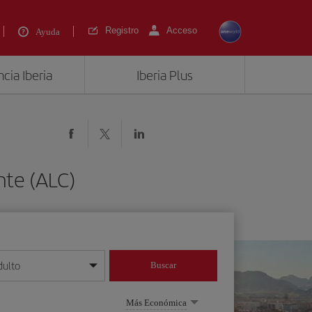
Registro
Acceso
Ayuda
cia Iberia
Iberia Plus
nte (ALC)
dulto
Buscar
o día/mes/año
Más Económica