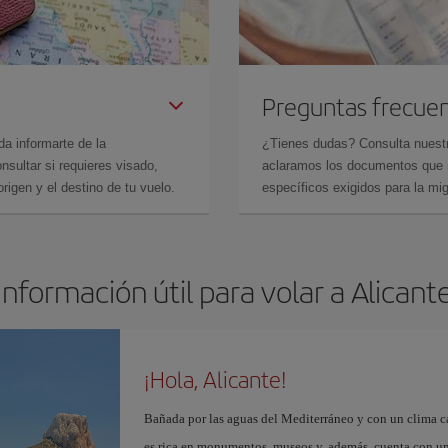
Preguntas frecue
da informarte de la
¿Tienes dudas? Consulta nues
sultar si requieres visado,
aclaramos los documentos que ne
rigen y el destino de tu vuelo.
específicos exigidos para la mi
Información útil para volar a Alicant
¡Hola, Alicante!
Bañada por las aguas del Mediterráneo y con un clima cál
es rica en monumentos, museos y, además, cuenta con una