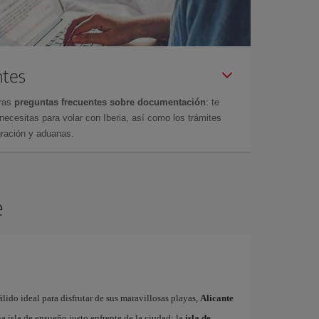
ntes
tras
preguntas frecuentes sobre documentación
: te
cesitas para volar con Iberia, así como los trámites
gración y aduanas.
e
ido ideal para disfrutar de sus maravillosas playas,
Alicante
 isla de ensueño justo enfrente de la ciudad: la
isla de