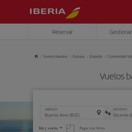
Saltar al contenido principal
Reservar
Gestionar
Vuelos baratos
Europa
España
Comunidad Va
Vuelos b
ORIGEN
DESTINO
Seleccione
Pagar con Avios
Ida y vuelta