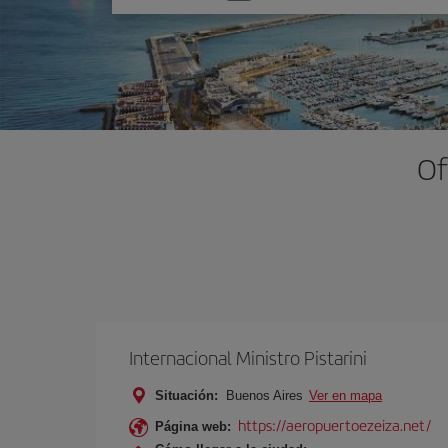
una
opción
Of
Internacional Ministro Pistarini
Situación:
Buenos Aires
Ver en mapa
https://aeropuertoezeiza.net/
Página web: