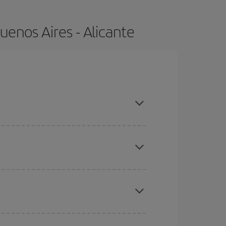
enos Aires - Alicante
, compras con antelación y puedes ser flexible
ratos
. Dinos desde dónde vuelas, a dónde
ra días cercanos
, tanto de ida como de vuelta,
gunos
horarios
puede que te hagan ahorrar aún
eral las Navidades, la Semana Santa y los