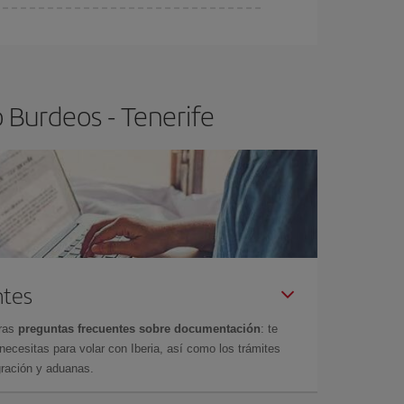
ser flexible.
Lo normal es que
cuanto antes
 poco abiertos, podrás
elegir el precio más
 Burdeos - Tenerife
ntes
tras
preguntas frecuentes sobre documentación
: te
cesitas para volar con Iberia, así como los trámites
gración y aduanas.