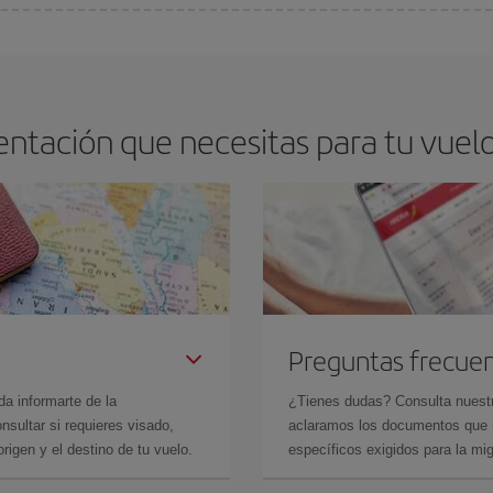
os baratos. Las claves para encontrar los mejores precios son
anticiparte y 
drán. Además, si buscas los vuelos con las fechas y los horarios del viaje un
ntación que necesitas para tu vuelo
Preguntas frecue
da informarte de la
¿Tienes dudas? Consulta nues
sultar si requieres visado,
aclaramos los documentos que ne
rigen y el destino de tu vuelo.
específicos exigidos para la mi