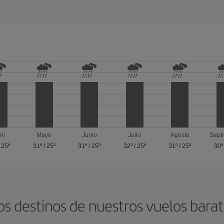
ril
Mayo
Junio
Julio
Agosto
Sept
/
25º
31º
/
25º
31º
/
25º
32º
/
25º
31º
/
25º
30º
os destinos de nuestros vuelos barat