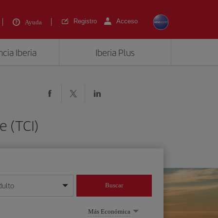
Registro
Acceso
Ayuda
cia Iberia
Iberia Plus
e (TCI)
dulto
Buscar
o día/mes/año
Más Económica