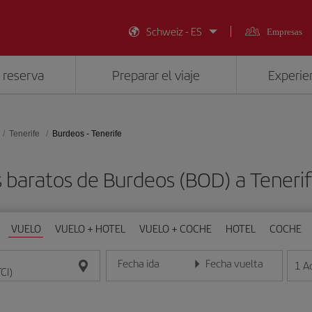
Schweiz - ES
Empresas
 reserva
Preparar el viaje
Experien
Tenerife
Burdeos - Tenerife
 baratos de Burdeos (BOD) a Tenerif
VUELO
VUELO + HOTEL
VUELO + COCHE
HOTEL
COCHE
Fecha ida
Fecha vuelta
1
A
Introduce la fecha en formato día/mes/año
Introduce la fecha en format