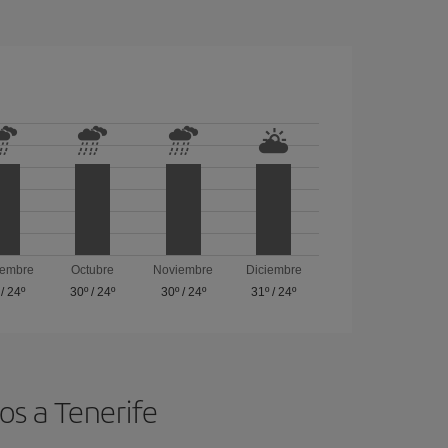
iembre
Octubre
Noviembre
Diciembre
/
24º
30º
/
24º
30º
/
24º
31º
/
24º
os a Tenerife