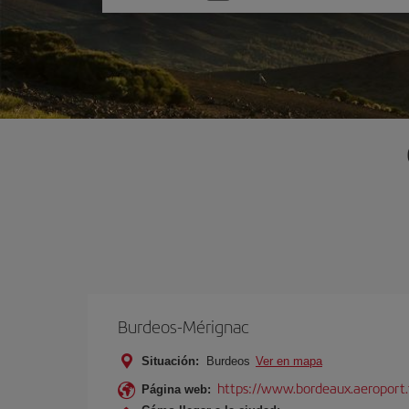
una
opción
Burdeos-Mérignac
Situación:
Burdeos
Ver en mapa
https://www.bordeaux.aeroport.
Página web: