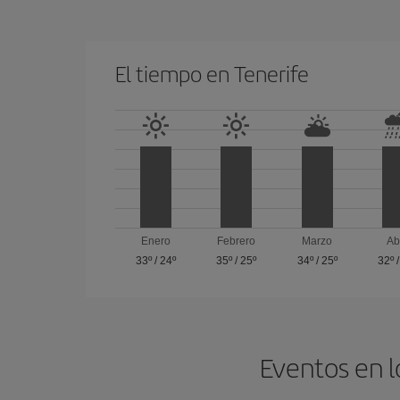
El tiempo en Tenerife
Enero
Febrero
Marzo
Ab
33º
/
24º
35º
/
25º
34º
/
25º
32º
Eventos en l