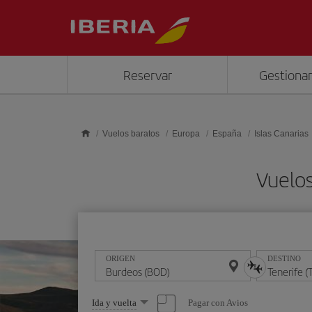
Saltar al contenido principal
Reservar
Gestionar
Vuelos baratos
Europa
España
Islas Canarias
Vuelos
ORIGEN
DESTINO
Seleccione
Pagar con Avios
Ida y vuelta