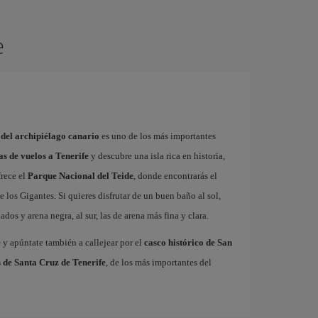
e
 del archipiélago canario
es uno de los más importantes
as de vuelos a Tenerife
y descubre una isla rica en historia,
frece el
Parque Nacional del Teide
, donde encontrarás el
 los Gigantes. Si quieres disfrutar de un buen baño al sol,
dos y arena negra, al sur, las de arena más fina y clara.
e
y apúntate también a callejear por el
casco histórico de San
 de Santa Cruz de Tenerife
, de los más importantes del