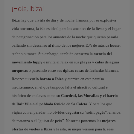
¡Hola, Ibiza!
Ibiza hay que vivirla de día y de noche. Famosa por su explosiva
vida nocturna, la isla es ideal para los amantes de la fiesta y el lugar
de peregrinación para los amantes de la noche que quieran pasarla
bailando sin descanso al ritmo de los mejores DJ’s de música house,
techno o trance. Sin embargo, también conserva la
esencia del
movimiento hippy
e invita al relax en sus
playas y calas de aguas
turquesas
o paseando entre sus
típicas casas de fachadas blancas
.
Reserva tu
vuelo barato a Ibiza
y aterriza en este paraíso
mediterráneo, en el que tampoco falta el atractivo cultural e
histórico de enclaves como su
Catedral, las Murallas y el barrio
de Dalt Vila o el poblado fenicio de Sa Caleta
. Y para los que
viajan con el paladar: no olvides degustar su “sofrit pagés”, el arroz
de matanza o el “guisat de peix”. Nosotros ponemos las
mejores
ofertas de vuelos a Ibiza
y la isla, su mejor versión para ti, seas