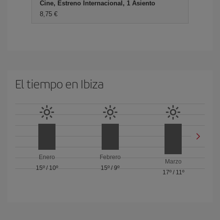
Cine, Estreno Internacional, 1 Asiento
8,75 €
El tiempo en Ibiza
Enero
Febrero
Marzo
15º
/
10º
15º
/
9º
17º
/
11º