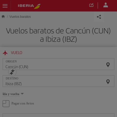
Saltar al contenido principal
Vuelos baratos
Vuelos baratos de Cancún (CUN)
a Ibiza (IBZ)
VUELO
ORIGEN
DESTINO
Seleccione
Ida y vuelta
una
opción
Pagar con Avios