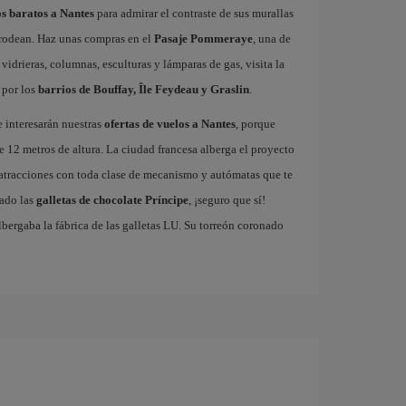
s baratos a Nantes
para admirar el contraste de sus murallas
o rodean. Haz unas compras en el
Pasaje Pommeraye
, una de
vidrieras, columnas, esculturas y lámparas de gas, visita la
 por los
barrios de Bouffay, Île Feydeau y Graslin
.
e interesarán nuestras
ofertas de vuelos a Nantes
, porque
e 12 metros de altura. La ciudad francesa alberga el proyecto
 atracciones con toda clase de mecanismo y autómatas que te
bado las
galletas de chocolate Príncipe
, ¡seguro que sí!
albergaba la fábrica de las galletas LU. Su torreón coronado