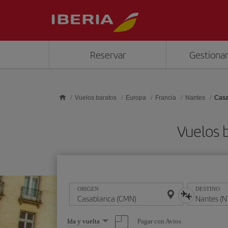
Saltar al contenido principal
Reservar
Gestionar
Vuelos baratos
Europa
Francia
Nantes
Casa
Vuelos 
ORIGEN
DESTINO
Seleccione
Pagar con Avios
Ida y vuelta