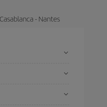
 Casablanca - Nantes
ompras con antelación y puedes ser flexible con
ratos
. Dinos desde dónde vuelas, a dónde
ra días cercanos
, tanto de ida como de vuelta,
gunos
horarios
puede que te hagan ahorrar aún