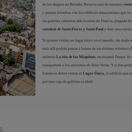
de los duques de Bretaña. Reserva uno de nuestros
vuelo
y puente levadizo con los edificios renacentistas que l
las galerías cubiertas más bonitas de Francia, plagada de 
catedral de Saint-Pierre y Saint-Paul
y date una vuelta
Si quieres visitar un lugar único en el mundo, sin duda t
solo allí podrás pasear a lomos de un elefante robótico d
artístico
La isla de las Máquinas
, un inusual Parque de
transportará a los universos de Julio Verne. Y si has pro
Entonces debes visitar el
Lugar Único
, el edificio que 
por una caja de galletas es ideal.
s