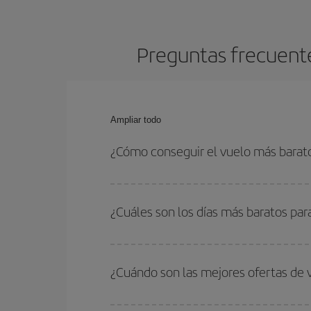
Preguntas frecuente
Ampliar todo
¿Cómo conseguir el vuelo más barat
Podrás ahorrar en tu billete de avión de Casablan
las fechas y horarios de ida y vuelta.
¿Cuáles son los días más baratos pa
Para saber qué días te saldrá más económico vol
quieres ir y en qué fechas habías pensado viajar
¿Cuándo son las mejores ofertas de
para que puedas encontrar la mejor oferta. Ademá
más en el precio de tu billete.