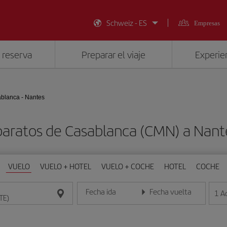
Schweiz - ES
Empresas
 reserva
Preparar el viaje
Experien
blanca - Nantes
baratos de Casablanca (CMN) a Nant
VUELO
VUELO + HOTEL
VUELO + COCHE
HOTEL
COCHE
Fecha ida
Fecha vuelta
1
A
Introduce la fecha en formato día/mes/año
Introduce la fecha en format