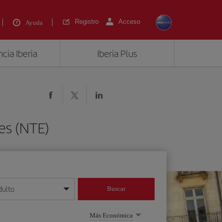
Registro
Acceso
Ayuda
cia Iberia
Iberia Plus
es (NTE)
dulto
Buscar
o día/mes/año
Más Económica