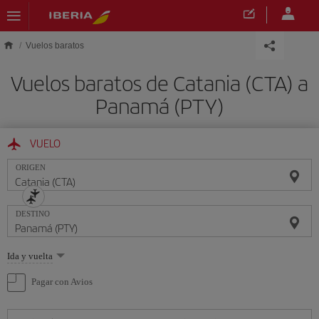
Saltar al contenido principal
Vuelos baratos
Vuelos baratos de Catania (CTA) a
Panamá (PTY)
VUELO
ORIGEN
DESTINO
Seleccione
Ida y vuelta
una
opción
Pagar con Avios