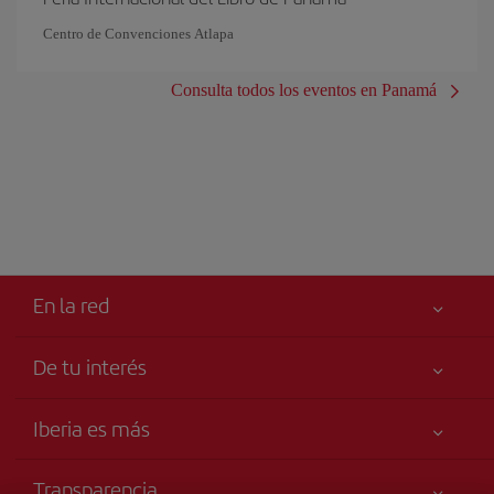
Centro de Convenciones Atlapa
Consulta todos los eventos en Panamá
En la red
De tu interés
Tu seguridad es lo primero
Iberia es más
Accesibilidad
Noticias y Novedades
Compromiso de servicio
Transparencia