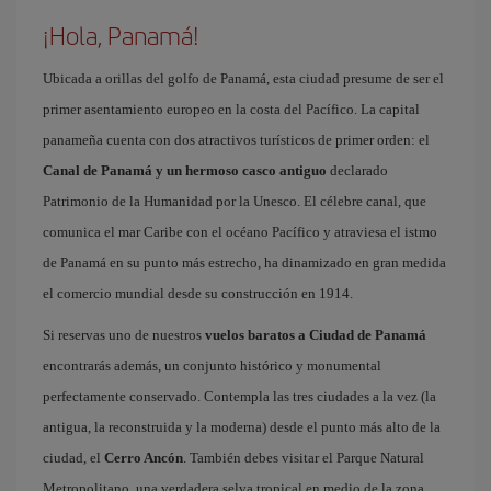
¡Hola, Panamá!
Ubicada a orillas del golfo de Panamá, esta ciudad presume de ser el
primer asentamiento europeo en la costa del Pacífico. La capital
panameña cuenta con dos atractivos turísticos de primer orden: el
Canal de Panamá y un hermoso casco antiguo
declarado
Patrimonio de la Humanidad por la Unesco. El célebre canal, que
comunica el mar Caribe con el océano Pacífico y atraviesa el istmo
de Panamá en su punto más estrecho, ha dinamizado en gran medida
el comercio mundial desde su construcción en 1914.
Si reservas uno de nuestros
vuelos baratos a Ciudad de Panamá
encontrarás además, un conjunto histórico y monumental
perfectamente conservado. Contempla las tres ciudades a la vez (la
antigua, la reconstruida y la moderna) desde el punto más alto de la
ciudad, el
Cerro Ancón
. También debes visitar el Parque Natural
Metropolitano, una verdadera selva tropical en medio de la zona