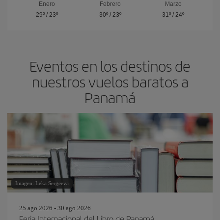
Enero
Febrero
Marzo
29º
/
23º
30º
/
23º
31º
/
24º
Eventos en los destinos de
nuestros vuelos baratos a
Panamá
Imagen: Leka Sergeeva
25 ago 2026 - 30 ago 2026
Feria Internacional del Libro de Panamá