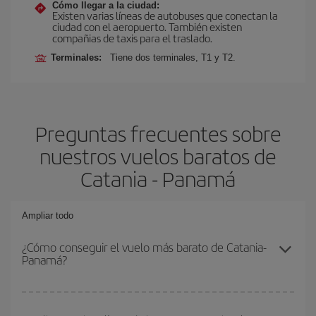
Cómo llegar a la ciudad:
Existen varias líneas de autobuses que conectan la
ciudad con el aeropuerto. También existen
compañias de taxis para el traslado.
Terminales:
Tiene dos terminales, T1 y T2.
Preguntas frecuentes sobre
nuestros vuelos baratos de
Catania - Panamá
Ampliar todo
¿Cómo conseguir el vuelo más barato de Catania-
Panamá?
Podrás ahorrar en tu billete de avión de Catania-Panamá-dest y
conseguir el vuelo más barato si evitas temporadas altas,