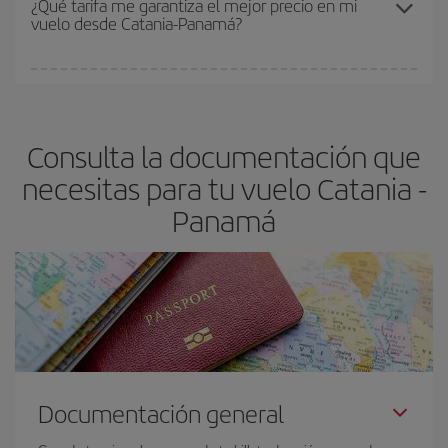
¿Qué tarifa me garantiza el mejor precio en mi
vuelo desde Catania-Panamá?
y de que las tarifas más baratas (turista) estén disponibles o se
vayan agotando. Por eso, comprar con antelación es
fundamental
para conseguir
vuelos baratos a Catania-Panamá-
En Iberia, tenemos distintas tarifas para garantizarte el mejor
dest
.
precio según tus necesidades de viaje. La tarifa básica, te
asegura el vuelo más barato.
Consulta la documentación que
necesitas para tu vuelo Catania -
Panamá
Documentación general