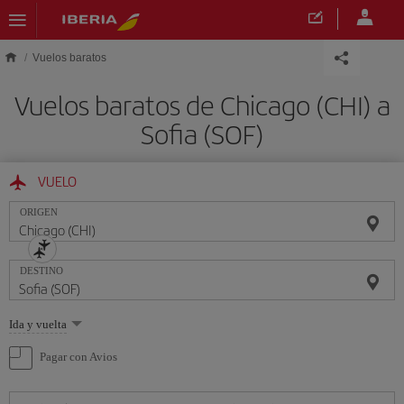
Saltar al contenido principal
Vuelos baratos
Vuelos baratos de Chicago (CHI) a
Sofia (SOF)
VUELO
ORIGEN
DESTINO
Seleccione
Ida y vuelta
una
opción
Pagar con Avios