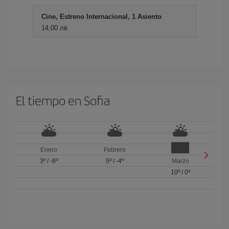
Cine, Estreno Internacional, 1 Asiento
14,00 лв
El tiempo en Sofia
Enero
Febrero
3º
/
-6º
5º
/
-4º
Marzo
10º
/
0º