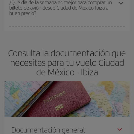
¿Qué día de la semana es mejor para comprar un
billete de avión desde Ciudad de México-Ibiza a
asegura el vuelo más barato.
buen precio?
Cualquier día de la semana puedes encontrar vuelos baratos. Las
claves para encontrar los mejores precios son
anticiparte y ser
flexible.
Lo normal es que
cuanto antes
reserves tus billetes de
Consulta la documentación que
avión más baratos te saldrán. Además, si buscas los vuelos con
las fechas y los horarios del viaje un poco abiertos, podrás
elegir
necesitas para tu vuelo Ciudad
el precio más barato.
de México - Ibiza
Documentación general