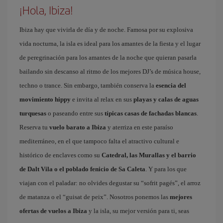
¡Hola, Ibiza!
Ibiza hay que vivirla de día y de noche. Famosa por su explosiva
vida nocturna, la isla es ideal para los amantes de la fiesta y el lugar
de peregrinación para los amantes de la noche que quieran pasarla
bailando sin descanso al ritmo de los mejores DJ’s de música house,
techno o trance. Sin embargo, también conserva la
esencia del
movimiento hippy
e invita al relax en sus
playas y calas de aguas
turquesas
o paseando entre sus
típicas casas de fachadas blancas
.
Reserva tu
vuelo barato a Ibiza
y aterriza en este paraíso
mediterráneo, en el que tampoco falta el atractivo cultural e
histórico de enclaves como su
Catedral, las Murallas y el barrio
de Dalt Vila o el poblado fenicio de Sa Caleta
. Y para los que
viajan con el paladar: no olvides degustar su “sofrit pagés”, el arroz
de matanza o el “guisat de peix”. Nosotros ponemos las
mejores
ofertas de vuelos a Ibiza
y la isla, su mejor versión para ti, seas