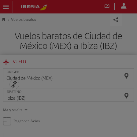
Saltar al contenido principal
Vuelos baratos
Vuelos baratos de Ciudad de
México (MEX) a Ibiza (IBZ)
VUELO
ORIGEN
DESTINO
Seleccione
Ida y vuelta
una
opción
Pagar con Avios