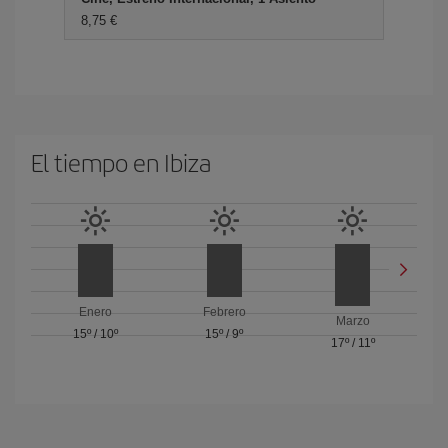
8,75 €
El tiempo en Ibiza
Enero
Febrero
Marzo
15º
/
10º
15º
/
9º
17º
/
11º