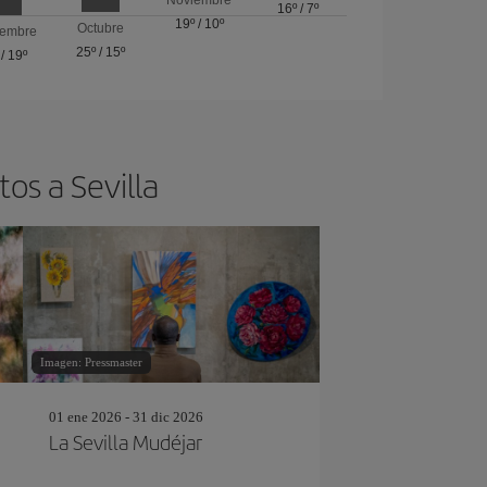
16º
/
7º
19º
/
10º
Octubre
iembre
25º
/
15º
/
19º
os a Sevilla
Imagen: Pressmaster
01 ene 2026 - 31 dic 2026
La Sevilla Mudéjar