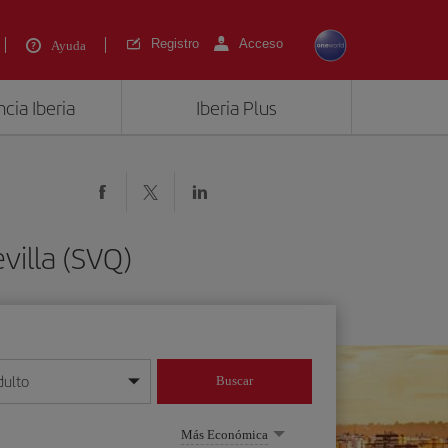
Registro
Acceso
Ayuda
cia Iberia
Iberia Plus
villa (SVQ)
dulto
Buscar
o día/mes/año
Más Económica