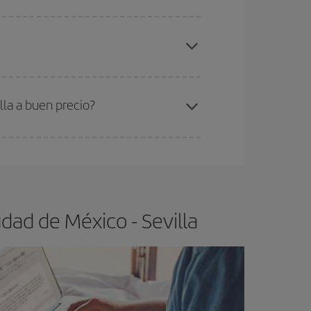
elo y de que las tarifas más baratas (turista)
udad de México-Sevilla-dest
.
ra el vuelo más barato.
lla a buen precio?
ser flexible.
Lo normal es que
cuanto antes
 poco abiertos, podrás
elegir el precio más
dad de México - Sevilla