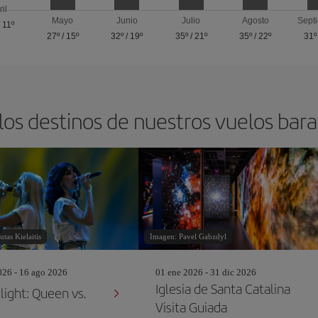
ril
Mayo
Junio
Julio
Agosto
Sept
/
11º
27º
/
15º
32º
/
19º
35º
/
21º
35º
/
22º
31º
los destinos de nuestros vuelos barat
tas Kielaitis
Imagen: Pavel Gabzdyl
26 - 16 ago 2026
01 ene 2026 - 31 dic 2026
Iglesia de Santa Catalina
light: Queen vs.
Visita Guiada