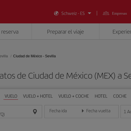
Schweiz - ES
Empresas
 reserva
Preparar el viaje
Experien
evilla
Ciudad de México - Sevilla
atos de Ciudad de México (MEX) a Se
VUELO
VUELO + HOTEL
VUELO + COCHE
HOTEL
COCHE
Fecha ida
Fecha vuelta
1
A
Introduce la fecha en formato día/mes/año
Introduce la fecha en format