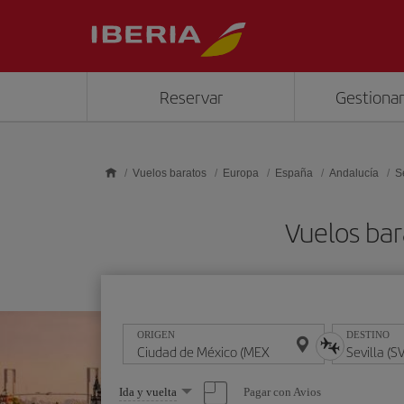
Saltar al contenido principal
Reservar
Gestionar
Vuelos baratos
Europa
España
Andalucía
S
Vuelos bar
ORIGEN
DESTINO
Seleccione
Pagar con Avios
Ida y vuelta