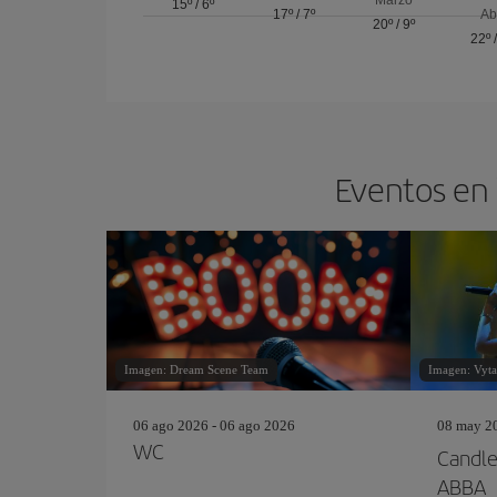
15º
/
6º
17º
/
7º
Ab
20º
/
9º
22º
Eventos en 
Imagen: Dream Scene Team
Imagen: Vytau
06 ago 2026 - 06 ago 2026
08 may 20
WC
Candle
ABBA