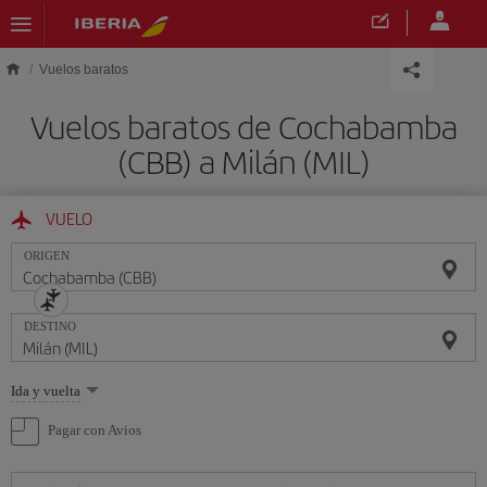
Saltar al contenido principal
Vuelos baratos
Vuelos baratos de Cochabamba
(CBB) a Milán (MIL)
VUELO
ORIGEN
DESTINO
Seleccione
Ida y vuelta
una
opción
Pagar con Avios