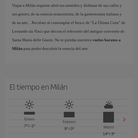
Viajar a Milán requiere abrir tus sentidos y disfrutar de sus calles y
sus gentes, de su esencia renacentista, de la gastronomía italiana y
de su arte…Recréate al contemplar el fresco de “La Última Cena” de
Leonardo da Vinci que decora el refectorio del antiguo convento de
Santa Maria delle Grazie. No te pierdas nuestros
vuelos baratos a
Milán
para poder descubrir la esencia del arte.
El tiempo en Milán
Enero
Febrero
7º
/
-1º
Marzo
9º
/
0º
14º
/
3º