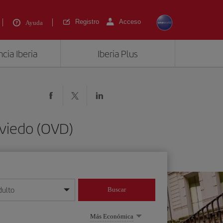
Registro
Acceso
Ayuda
cia Iberia
Iberia Plus
Oviedo (OVD)
dulto
Buscar
o día/mes/año
Más Económica