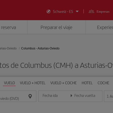
Schweiz - ES
Empresas
 reserva
Preparar el viaje
Experien
urias-Oviedo
Columbus - Asturias-Oviedo
tos de Columbus (CMH) a Asturias-
VUELO
VUELO + HOTEL
VUELO + COCHE
HOTEL
COCHE
Fecha ida
Fecha vuelta
1
A
Introduce la fecha en formato día/mes/año
Introduce la fecha en format