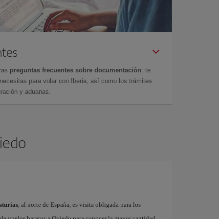
ntes
tras
preguntas frecuentes sobre documentación
: te
cesitas para volar con Iberia, así como los trámites
gración y aduanas.
viedo
sturias
, al norte de España, es visita obligada para los
s de vuelos baratos a Oviedo para conocer la mayor cantidad