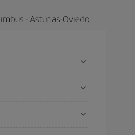
umbus - Asturias-Oviedo
altas, compras con antelación y puedes ser
ratos
. Dinos desde dónde vuelas, a dónde
ra días cercanos
, tanto de ida como de vuelta,
gunos
horarios
puede que te hagan ahorrar aún
eral las Navidades, la Semana Santa y los