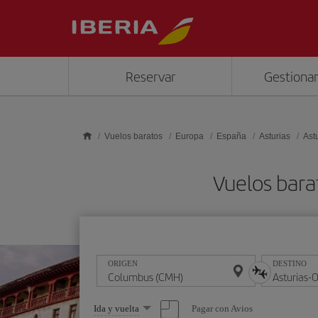
Saltar al contenido principal
Reservar
Gestionar
Vuelos baratos
Europa
España
Asturias
Ast
Vuelos bara
ORIGEN
DESTINO
Seleccione
Pagar con Avios
Ida y vuelta