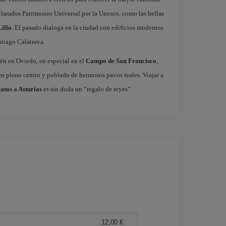
arados Patrimonio Universal por la Unesco, como las bellas
illo
. El pasado dialoga en la ciudad con edificios modernos
tiago Calatrava.
ién en Oviedo, en especial en el
Campo de San Francisco
,
n pleno centro y poblado de hermosos pavos reales. Viajar a
atos a Asturias
es sin duda un “regalo de reyes”.
12,00 €