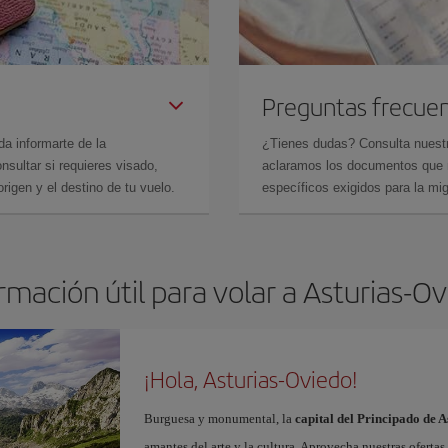
Preguntas frecue
da informarte de la
¿Tienes dudas? Consulta nues
sultar si requieres visado,
aclaramos los documentos que ne
rigen y el destino de tu vuelo.
específicos exigidos para la mi
rmación útil para volar a Asturias-O
¡Hola, Asturias-Oviedo!
Burguesa y monumental, la
capital del Principado de A
amantes del arte y la cultura. Aprovecha nuestras oferta