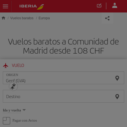
Saltar al contenido principal
Vuelos baratos
Europa
Vuelos baratos a Comunidad de
Madrid desde 108 CHF
VUELO
ORIGEN
Destino
Seleccione
Ida y vuelta
una
opción
Pagar con Avios