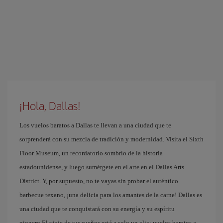
¡Hola, Dallas!
Los vuelos baratos a Dallas te llevan a una ciudad que te
sorprenderá con su mezcla de tradición y modernidad. Visita el Sixth
Floor Museum, un recordatorio sombrío de la historia
estadounidense, y luego sumérgete en el arte en el Dallas Arts
District. Y, por supuesto, no te vayas sin probar el auténtico
barbecue texano, ¡una delicia para los amantes de la carne! Dallas es
una ciudad que te conquistará con su energía y su espíritu
pionero.El viaje de tus sueños está a solo un clic: vuelos baratos a