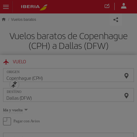
Saltar al contenido principal
Vuelos baratos
Vuelos baratos de Copenhague
(CPH) a Dallas (DFW)
VUELO
ORIGEN
DESTINO
Seleccione
Ida y vuelta
una
opción
Pagar con Avios