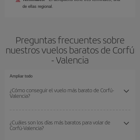
de ellas regional.
Preguntas frecuentes sobre
nuestros vuelos baratos de Corfú
- Valencia
Ampliar todo
¿Cómo conseguir el vuelo más barato de Corfú-
Valencia?
Podrás ahorrar en tu billete de avión de Corfú-Valencia-dest y
conseguir el vuelo más barato si evitas temporadas altas,
¿Cuáles son los días más baratos para volar de
Corfú-Valencia?
compras con antelación y puedes ser flexible con las fechas y
horarios de ida y vuelta.