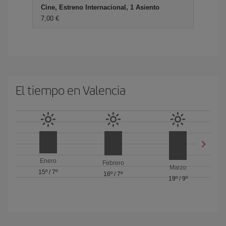
Cine, Estreno Internacional, 1 Asiento
7,00 €
El tiempo en Valencia
Enero
Febrero
Marzo
15º
/
7º
16º
/
7º
19º
/
9º