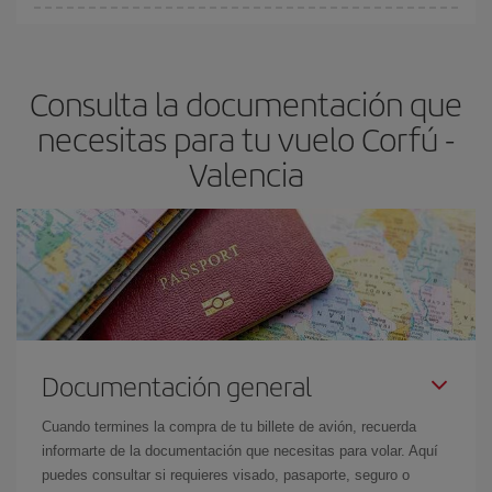
Cualquier día de la semana puedes encontrar vuelos baratos. Las
claves para encontrar los mejores precios son
anticiparte y ser
flexible.
Lo normal es que
cuanto antes
reserves tus billetes de
Consulta la documentación que
avión más baratos te saldrán. Además, si buscas los vuelos con
las fechas y los horarios del viaje un poco abiertos, podrás
elegir
necesitas para tu vuelo Corfú -
el precio más barato.
Valencia
Documentación general
Cuando termines la compra de tu billete de avión, recuerda
informarte de la documentación que necesitas para volar. Aquí
puedes consultar si requieres visado, pasaporte, seguro o