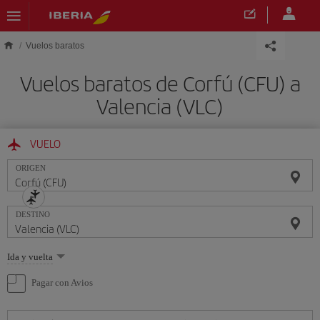
Saltar al contenido principal
Vuelos baratos
Vuelos baratos de Corfú (CFU) a
Valencia (VLC)
VUELO
ORIGEN
DESTINO
Seleccione
Ida y vuelta
una
opción
Pagar con Avios