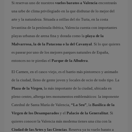
Si reservas uno de nuestros
vuelos baratos a Valencia
encontrarás
una urbe de clima privilegiado en la que disfrutar de lo mejor del
arte y la naturaleza. Situada a orillas del río Turia, en la costa
levantina de la península ibérica, Valencia cuenta con importantes
playas urbanas de arena fina y dorada como la
playa de la
Malvarrosa, la de la Patacona o la del Cavanyal
. Si lo que quieres
es pasear por uno de los mejores parques naturales de España,
entonces no te pierdas el
Parque de la Albufera
.
El Carmen, en el casco viejo, es el barrio más pintoresco y animado
de la ciudad, lleno de gente joven y locales de ocio de todo tipo. La
Plaza de la Virgen
, la más importante de la ciudad, ubicada en
pleno centro, alberga tres monumentos emblemáticos: la imponente
Catedral de Santa María de Valencia,
“La Seu”
, la
Basílica de la
Virgen de los Desamparados
y el
Palacio de la Generalitat
. Si
quieres conocer la Valencia más moderna tienes una cita con la
Ciudad de las Artes y las Ciencias
. Reserva ya tu vuelo barato a