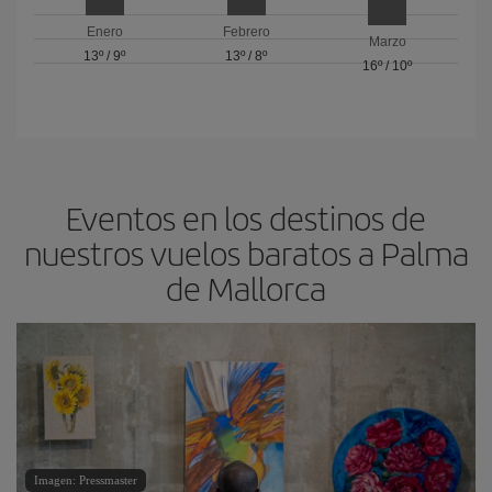
Enero
Febrero
Marzo
13º
/
9º
13º
/
8º
16º
/
10º
Eventos en los destinos de
nuestros vuelos baratos a Palma
de Mallorca
Imagen: Pressmaster