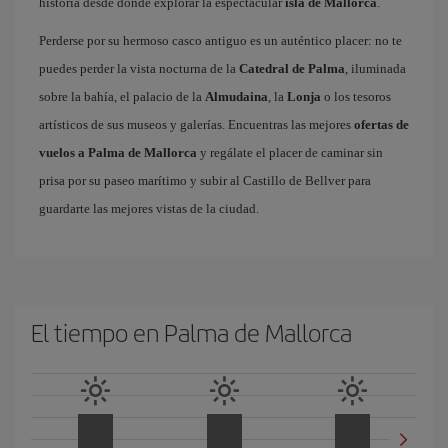
historia desde donde explorar la espectacular
isla de Mallorca
.
Perderse por su hermoso casco antiguo es un auténtico placer: no te
puedes perder la vista nocturna de la
Catedral de Palma
, iluminada
sobre la bahía, el palacio de la
Almudaina
, la
Lonja
o los tesoros
artísticos de sus museos y galerías. Encuentras las mejores
ofertas de
vuelos a Palma de Mallorca
y regálate el placer de caminar sin
prisa por su paseo marítimo y subir al Castillo de Bellver para
guardarte las mejores vistas de la ciudad.
El tiempo en Palma de Mallorca