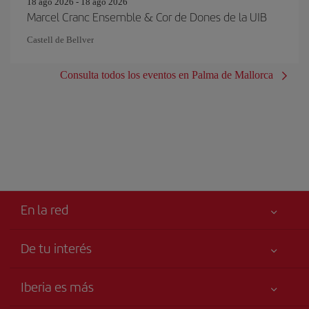
18 ago 2026 - 18 ago 2026
Marcel Cranc Ensemble & Cor de Dones de la UIB
Castell de Bellver
Consulta todos los eventos en Palma de Mallorca
En la red
De tu interés
Tu seguridad es lo primero
Iberia es más
Accesibilidad