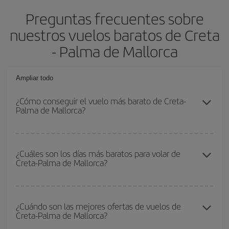
Preguntas frecuentes sobre
nuestros vuelos baratos de Creta
- Palma de Mallorca
Ampliar todo
¿Cómo conseguir el vuelo más barato de Creta-
Palma de Mallorca?
Podrás ahorrar en tu billete de avión de Creta-Palma de Mallorca-
dest y conseguir el vuelo más barato si evitas temporadas altas,
¿Cuáles son los días más baratos para volar de
Creta-Palma de Mallorca?
compras con antelación y puedes ser flexible con las fechas y
horarios de ida y vuelta.
Para saber qué días te saldrá más económico volar, solo tienes
que empezar una consulta en nuestro
buscador de vuelos
¿Cuándo son las mejores ofertas de vuelos de
Creta-Palma de Mallorca?
baratos
. Dinos desde dónde vuelas, a dónde quieres ir y en qué
fechas habías pensado viajar. Te mostraremos los vuelos más