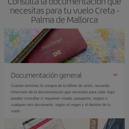
Consulta la documentación que
las fechas y los horarios del viaje un poco abiertos, podrás
elegir
necesitas para tu vuelo Creta -
el precio más barato.
Palma de Mallorca
Documentación general
Cuando termines la compra de tu billete de avión, recuerda
informarte de la documentación que necesitas para volar. Aquí
puedes consultar si requieres visado, pasaporte, seguro o
cualquier otro documento, según el origen y el destino de tu
vuelo.