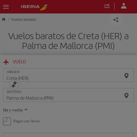
Saltar al contenido principal
Vuelos baratos
Vuelos baratos de Creta (HER) a
Palma de Mallorca (PMI)
VUELO
ORIGEN
DESTINO
Seleccione
Ida y vuelta
una
opción
Pagar con Avios