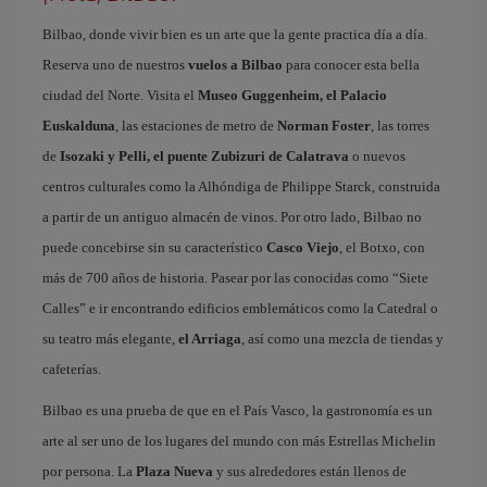
Bilbao, donde vivir bien es un arte que la gente practica día a día.
Reserva uno de nuestros
vuelos a Bilbao
para conocer esta bella
ciudad del Norte. Visita el
Museo Guggenheim, el Palacio
Euskalduna
, las estaciones de metro de
Norman Foster
, las torres
de
Isozaki y Pelli, el puente Zubizuri de Calatrava
o nuevos
centros culturales como la Alhóndiga de Philippe Starck, construida
a partir de un antiguo almacén de vinos. Por otro lado, Bilbao no
puede concebirse sin su característico
Casco Viejo
, el Botxo, con
más de 700 años de historia. Pasear por las conocidas como “Siete
Calles” e ir encontrando edificios emblemáticos como la Catedral o
su teatro más elegante,
el Arriaga
, así como una mezcla de tiendas y
cafeterías.
Bilbao es una prueba de que en el País Vasco, la gastronomía es un
arte al ser uno de los lugares del mundo con más Estrellas Michelin
por persona. La
Plaza Nueva
y sus alrededores están llenos de