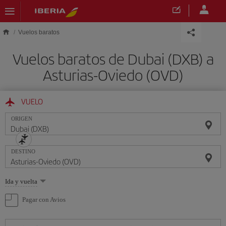
Saltar al contenido principal
Vuelos baratos
Vuelos baratos de Dubai (DXB) a
Asturias-Oviedo (OVD)
VUELO
ORIGEN
DESTINO
Seleccione
Ida y vuelta
una
opción
Pagar con Avios