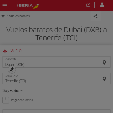
Saltar al contenido principal
Vuelos baratos
Vuelos baratos de Dubai (DXB) a
Tenerife (TCI)
VUELO
ORIGEN
DESTINO
Seleccione
Ida y vuelta
una
opción
Pagar con Avios