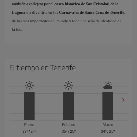
también a callejear por el
casco histórico de San Cristóbal de la
Laguna
o a divertirte en los
Carnavales de Santa Cruz de Tenerife
,
de los más importantes del mundo y toda una seña de identidad de
la isla.
El tiempo en Tenerife
Enero
Febrero
Marzo
33º
/
24º
35º
/
25º
34º
/
25º