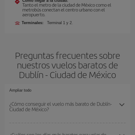
Cómo llegar a la ciudad:
Tanto el metro de la ciudad de México como el
metrobús conectan el centro urbano con el
aeropuerto.
Terminales:
Terminal 1 y 2.
Preguntas frecuentes sobre
nuestros vuelos baratos de
Dublín - Ciudad de México
Ampliar todo
¿Cómo conseguir el vuelo más barato de Dublín-
Ciudad de México?
Podrás ahorrar en tu billete de avión de Dublín-Ciudad de México-
dest y conseguir el vuelo más barato si evitas temporadas altas,
¿Cuáles son los días más baratos para volar de