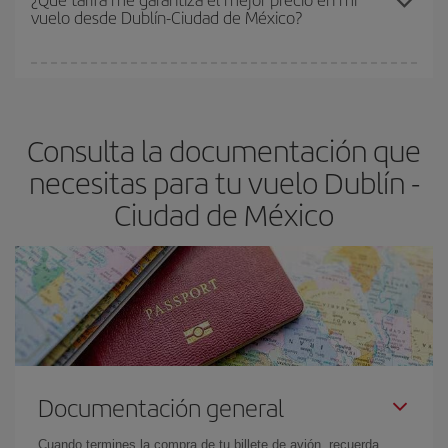
vuelo desde Dublín-Ciudad de México?
y de que las tarifas más baratas (turista) estén disponibles o se
vayan agotando. Por eso, comprar con antelación es
fundamental
para conseguir
vuelos baratos a Dublín-Ciudad de
En Iberia, tenemos distintas tarifas para garantizarte el mejor
México-dest
.
precio según tus necesidades de viaje. La tarifa básica, te
asegura el vuelo más barato.
Consulta la documentación que
necesitas para tu vuelo Dublín -
Ciudad de México
Documentación general
Cuando termines la compra de tu billete de avión, recuerda