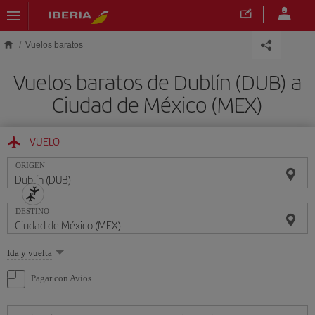
Saltar al contenido principal
Vuelos baratos
Vuelos baratos de Dublín (DUB) a
Ciudad de México (MEX)
VUELO
ORIGEN
DESTINO
Seleccione
Ida y vuelta
una
opción
Pagar con Avios