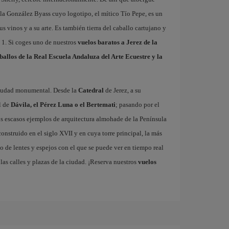
la González Byass cuyo logotipo, el mítico Tío Pepe, es un
us vinos y a su arte. Es también tierra del caballo cartujano y
a 1. Si coges uno de nuestros
vuelos baratos a Jerez de la
ballos de la Real Escuela Andaluza del Arte Ecuestre y la
 ciudad monumental. Desde la
Catedral
de Jerez, a su
l de
Dávila, el Pérez Luna o el Bertemati
; pasando por el
los escasos ejemplos de arquitectura almohade de la Península
 construido en el siglo XVII y en cuya torre principal, la más
o de lentes y espejos con el que se puede ver en tiempo real
las calles y plazas de la ciudad. ¡Reserva nuestros
vuelos