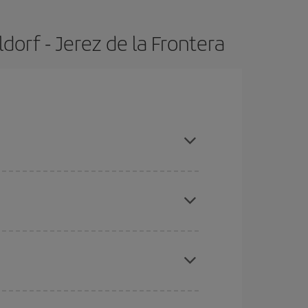
orf - Jerez de la Frontera
radas altas, compras con antelación y puedes ser
ratos
. Dinos desde dónde vuelas, a dónde
ra días cercanos
, tanto de ida como de vuelta,
gunos
horarios
puede que te hagan ahorrar aún
eral las Navidades, la Semana Santa y los