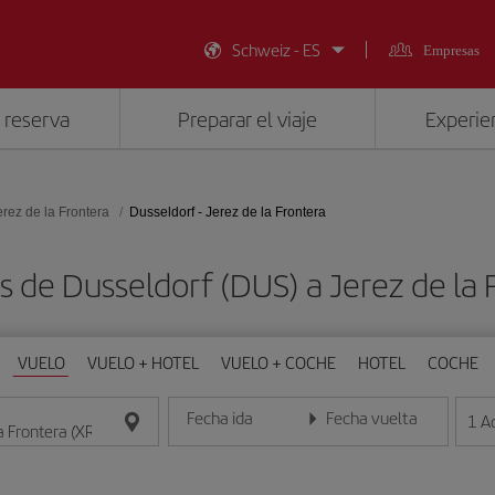
Schweiz - ES
Empresas
 reserva
Preparar el viaje
Experien
erez de la Frontera
Dusseldorf - Jerez de la Frontera
s de Dusseldorf (DUS) a Jerez de la 
VUELO
VUELO + HOTEL
VUELO + COCHE
HOTEL
COCHE
Fecha ida
Fecha vuelta
1
A
Introduce la fecha en formato día/mes/año
Introduce la fecha en format