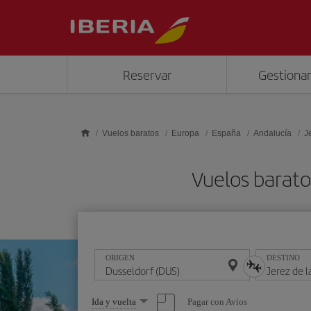
Saltar al contenido principal
Reservar
Gestionar
Vuelos baratos
Europa
España
Andalucía
J
Vuelos barato
ORIGEN
DESTINO
Seleccione
Pagar con Avios
Ida y vuelta