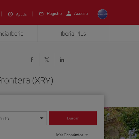
Registro
Acceso
Ayuda
cia Iberia
Iberia Plus
Frontera (XRY)
dulto
Buscar
o día/mes/año
Más Económica