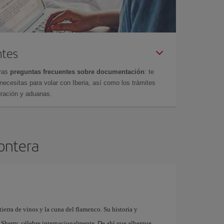
ntes
tras
preguntas frecuentes sobre documentación
: te
cesitas para volar con Iberia, así como los trámites
gración y aduanas.
rontera
tierra de vinos y la cuna del flamenco. Su historia y
 Sherry, célebre internacionalmente. De ahí que albergue