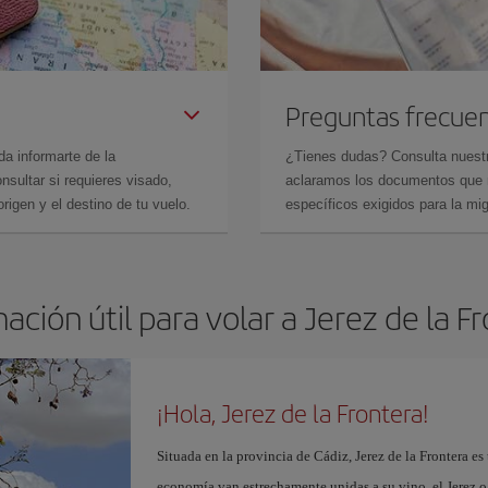
Preguntas frecue
da informarte de la
¿Tienes dudas? Consulta nues
sultar si requieres visado,
aclaramos los documentos que ne
rigen y el destino de tu vuelo.
específicos exigidos para la mi
ación útil para volar a Jerez de la F
¡Hola, Jerez de la Frontera!
Situada en la provincia de Cádiz, Jerez de la Frontera es 
economía van estrechamente unidas a su vino, el Jerez o