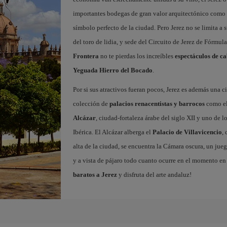
importantes bodegas de gran valor arquitectónico como 
símbolo perfecto de la ciudad. Pero Jerez no se limita a s
del toro de lidia, y sede del Circuito de Jerez de Fórmul
Frontera
no te pierdas los increíbles
espectáculos de ca
Yeguada Hierro del Bocado
.
Por si sus atractivos fueran pocos, Jerez es además una
colección de
palacios renacentistas y barrocos
como e
Alcázar
, ciudad-fortaleza árabe del siglo XII y uno de 
Ibérica. El Alcázar alberga el
Palacio de Villavicencio
,
alta de la ciudad, se encuentra la Cámara oscura, un jueg
y a vista de pájaro todo cuanto ocurre en el momento en 
baratos a Jerez
y disfruta del arte andaluz!