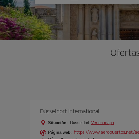
una
opción
Ofertas
Düsseldorf International
Situación:
Dusseldorf
Ver en mapa
https://www.aeropuertos.net/ae
Página web: