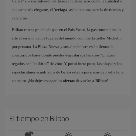
Calles” e ir encontrando edificios emblemáticos como la Catedral o
su teatro más elegante,
el Arriaga
, así como una mezcla de tiendas y
cafeterías.
Bilbao es una prueba de que en el País Vasco, la gastronomía es un
arte al ser uno de los lugares del mundo con más Estrellas Michelin
por persona. La
Plaza Nueva
y sus alrededores están llenos de
concurridos bares donde puedes degustar sus famosos “pintxos”
regados con “txikitos” de vino. Y, por si fuera poco, las playas y los
espectaculares acantilados de Getxo están a poco más de media hora
en metro. ¡No dejes escapar las
ofertas de vuelos a Bilbao
!
El tiempo en Bilbao