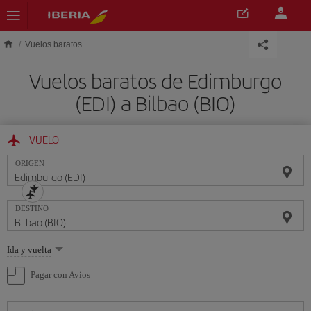
Saltar al contenido principal
Vuelos baratos
Vuelos baratos de Edimburgo
(EDI) a Bilbao (BIO)
VUELO
ORIGEN
DESTINO
Seleccione
Ida y vuelta
una
opción
Pagar con Avios