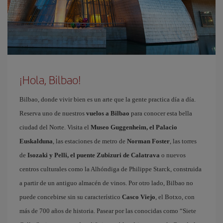
¡Hola, Bilbao!
Bilbao, donde vivir bien es un arte que la gente practica día a día.
Reserva uno de nuestros
vuelos a Bilbao
para conocer esta bella
ciudad del Norte. Visita el
Museo Guggenheim, el Palacio
Euskalduna
, las estaciones de metro de
Norman Foster
, las torres
de
Isozaki y Pelli, el puente Zubizuri de Calatrava
o nuevos
centros culturales como la Alhóndiga de Philippe Starck, construida
a partir de un antiguo almacén de vinos. Por otro lado, Bilbao no
puede concebirse sin su característico
Casco Viejo
, el Botxo, con
más de 700 años de historia. Pasear por las conocidas como “Siete