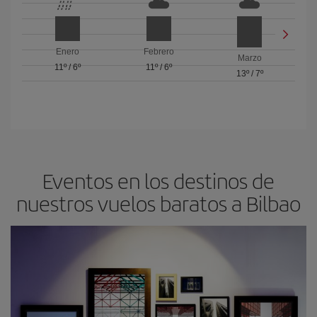
Enero
Febrero
Marzo
11º
/
6º
11º
/
6º
13º
/
7º
Eventos en los destinos de
nuestros vuelos baratos a Bilbao